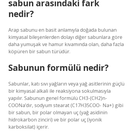
sabun arasındaki fark
nedir?
Arap sabunu en basit anlamıyla doğada bulunan
kimyasal bileşenlerden dolayı diğer sabunlara göre
daha yumuşak ve hamur kıvamında olan, daha fazla
köpüren bir sabun türüdür.
Sabunun formülü nedir?
Sabunlar, katı sıvı yağların veya yağ asitlerinin güçlü
bir kimyasal alkali ile reaksiyona sokulmasıyla
yapılır. Sabunun genel formülü CH3-(CH2)n-
COONa’dır, sodyum stearat (C17H35COO- Na+) gibi
bir sabun, bir polar olmayan uç (yağ asidinin
hidrokarbon zinciri) ve bir polar uç (iyonik
karboksilat) içerir.