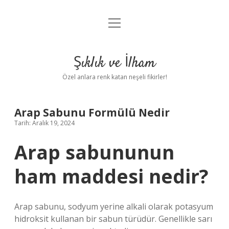
menüyü
Anasayfa
aç
Gizlilik Politikası
Şıklık ve İlham
Yasal Uyarı
Özel anlara renk katan neşeli fikirler!
Hakkımızda
Arap Sabunu Formülü Nedir
Tarih: Aralık 19, 2024
Arap sabununun
ham maddesi nedir?
Arap sabunu, sodyum yerine alkali olarak potasyum
hidroksit kullanan bir sabun türüdür. Genellikle sarı