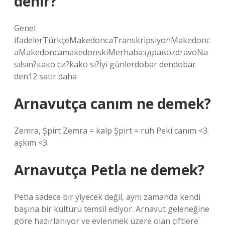
denir?
Genel
ifadelerTürkçeMakedoncaTranskripsiyonMakedonc
aMakedoncamakedonskiMerhabaздравоzdravoNa
sılsın?како си?kako si?İyi günlerdobar dendobar
den12 satır daha
Arnavutça canım ne demek?
Zemra, Şpirt Zemra = kalp Şpirt = ruh Peki canım <3.
aşkım <3.
Arnavutça Petla ne demek?
Petla sadece bir yiyecek değil, aynı zamanda kendi
başına bir kültürü temsil ediyor. Arnavut geleneğine
göre hazırlanıyor ve evlenmek üzere olan çiftlere