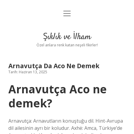
menüyü
Anasayfa
aç
Gizlilik Politikası
Şıklık ve İlham
Yasal Uyarı
Özel anlara renk katan neşeli fikirler!
Hakkımızda
Arnavutça Da Aco Ne Demek
Tarih: Haziran 13, 2025
Arnavutça Aco ne
demek?
Arnavutça: Arnavutların konuştuğu dil. Hint-Avrupa
dil ailesinin ayrı bir koludur. Axhë: Amca, Türkiye’de