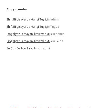
Son yorumlar
Shift Bilgisayarda Hangi Tuş
için
admin
Shift Bilgisayarda Hangi Tuş
için
Tuğba
Doğalgaz Olmayan Ilimiz Var Mı
için
admin
Doğalgaz Olmayan Ilimiz Var Mı
için
Selda
En Çok Da Nasıl Yazılır
için
admin
/
betexper.xyz