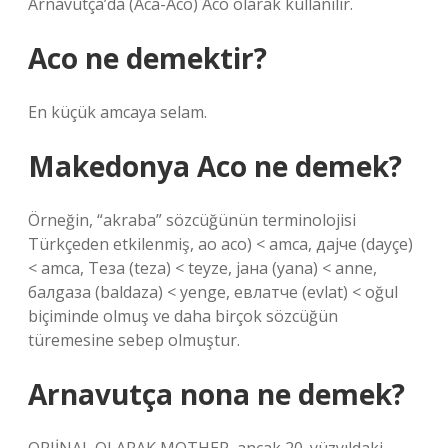
Arnavutça’da (Aca-Aco) Aco olarak kullanılır.
Aco ne demektir?
En küçük amcaya selam.
Makedonya Aco ne demek?
Örneğin, “akraba” sözcüğünün terminolojisi
Türkçeden etkilenmiş, ao aco) < amca, дajчe (dayçe)
< amca, Teзa (teza) < teyze, jaнa (yana) < anne,
бaлgaзa (baldaza) < yenge, eвлaтчe (evlat) < oğul
biçiminde olmuş ve daha birçok sözcüğün
türemesine sebep olmuştur.
Arnavutça nona ne demek?