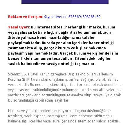
Reklam ve İletişim:
Skype: live:.cid.575569c608265c69
Yasal Uyarı:
Bu internet sitesi, herhangi bir marka, kurum
veya şahıs şirketi ile hiçbir bağlantısı bulunmamaktadır.
Sitede yalnızca kendi hazırladığımız makaleler
paylaşılmaktadır. Burada yer alan içerikler haber niteliği
taşımamakta olup, gerçek kurum ve kişiler hakkında
paylaşım yapılmamaktadır. Gerçek kurum ve kişiler ile isim
benzerlikleri tamamen tesadüfidir. Sitemizdeki bilgiler
taslak halindedir ve tavsiye niteliği taşımazlar.
Sitemiz, 5651 Sayılı Kanun gereğince Bilgi Teknolojileri ve İletişim
Kurumu (BTK) tarafından onaylanmış bir Yer Sağlayıcı olarak hizmet
vermektedir. Bu nedenle, sitedeki içerikleri proaktif olarak denetleme
veya araştırma yükümlülüğümüz bulunmamaktadır. Ancak, üyelerimiz
yazdıkları içeriklerin sorumluluğunu taşımakta olup, siteye üye olarak
bu sorumluluğu kabul etmiş sayılırlar.
Hukuka ve yasal düzenlemelere aykırı olduğunu düşündüğünüz
içerikleri,
backlinkpanelicomtr@gmail.com
adresine bildirmeniz
halinde, ilgili içerikler yasal süre içerisinde sitemizden kaldırılacaktır.