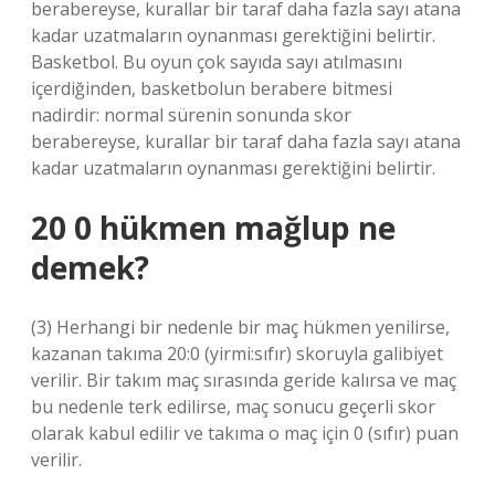
berabereyse, kurallar bir taraf daha fazla sayı atana
kadar uzatmaların oynanması gerektiğini belirtir.
Basketbol. Bu oyun çok sayıda sayı atılmasını
içerdiğinden, basketbolun berabere bitmesi
nadirdir: normal sürenin sonunda skor
berabereyse, kurallar bir taraf daha fazla sayı atana
kadar uzatmaların oynanması gerektiğini belirtir.
20 0 hükmen mağlup ne
demek?
(3) Herhangi bir nedenle bir maç hükmen yenilirse,
kazanan takıma 20:0 (yirmi:sıfır) skoruyla galibiyet
verilir. Bir takım maç sırasında geride kalırsa ve maç
bu nedenle terk edilirse, maç sonucu geçerli skor
olarak kabul edilir ve takıma o maç için 0 (sıfır) puan
verilir.