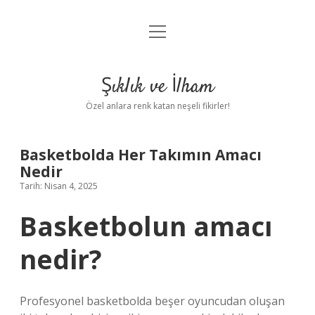
menüyü
Anasayfa
aç
Gizlilik Politikası
Şıklık ve İlham
Yasal Uyarı
Özel anlara renk katan neşeli fikirler!
Hakkımızda
Basketbolda Her Takımın Amacı
Nedir
Tarih: Nisan 4, 2025
Basketbolun amacı
nedir?
Profesyonel basketbolda beşer oyuncudan oluşan