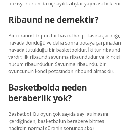
pozisyonunun da üç sayılık atışlar yapması beklenir.
Ribaund ne demektir?
Bir ribaund, topun bir basketbol potasına çarptığı,
havada döndüğü ve daha sonra potaya çarpmadan
havada tutulduğu bir basketboldur. İki tür ribaund
vardır; ilk ribaund savunma ribaundudur ve ikincisi
hücum ribaundudur. Savunma ribaundu, bir
oyuncunun kendi potasından ribaund almasıdır.
Basketbolda neden
beraberlik yok?
Basketbol. Bu oyun çok sayıda sayı atılmasını
içerdiğinden, basketbolun berabere bitmesi
nadirdir: normal sürenin sonunda skor