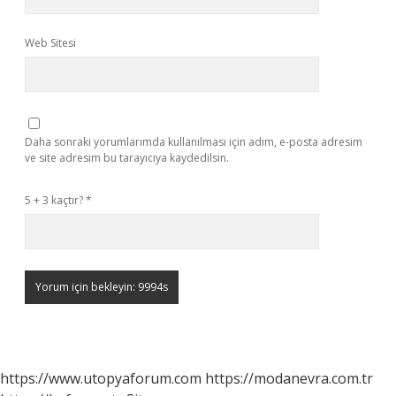
Web Sitesi
Daha sonraki yorumlarımda kullanılması için adım, e-posta adresim
ve site adresim bu tarayıcıya kaydedilsin.
5 + 3 kaçtır?
*
https://www.utopyaforum.com
https://modanevra.com.tr