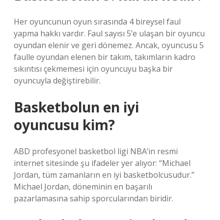
Her oyuncunun oyun sırasında 4 bireysel faul
yapma hakkı vardır. Faul sayısı 5’e ulaşan bir oyuncu
oyundan elenir ve geri dönemez. Ancak, oyuncusu 5
faulle oyundan elenen bir takım, takımların kadro
sıkıntısı çekmemesi için oyuncuyu başka bir
oyuncuyla değiştirebilir.
Basketbolun en iyi
oyuncusu kim?
ABD profesyonel basketbol ligi NBA’in resmi
internet sitesinde şu ifadeler yer alıyor: “Michael
Jordan, tüm zamanların en iyi basketbolcusudur.”
Michael Jordan, döneminin en başarılı
pazarlamasına sahip sporcularından biridir.