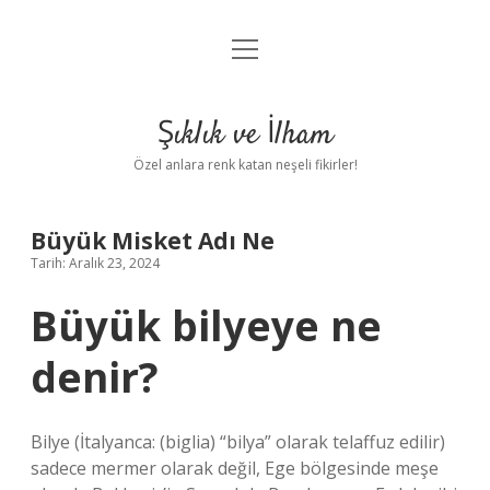
menüyü
Anasayfa
aç
Gizlilik Politikası
Şıklık ve İlham
Yasal Uyarı
Özel anlara renk katan neşeli fikirler!
Hakkımızda
Büyük Misket Adı Ne
Tarih: Aralık 23, 2024
Büyük bilyeye ne
denir?
Bilye (İtalyanca: (biglia) “bilya” olarak telaffuz edilir)
sadece mermer olarak değil, Ege bölgesinde meşe