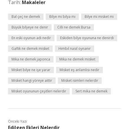
Tarih:
Makaleler
Bal çeç ne demek
Bilye mi bilya mı
Bilye mi misket mi
Büyük bilyeye ne denir
Cilli ne demek Bursa
En eski oyunun adı nedir
Eskiden bilye oyununa ne denirdi
Gaflik ne demek misket
Hımbıl nasıl oynanır
Mika ne demek japonca
Mika ne demek misket
Misket bilye ne işe yarar
Misket eş anlamlısı nedir
Misket hangi yöreye aittir
Misket isimleri nelerdir
Misket oyununun çeşitleri nelerdir
Sert mika ne demek
Önceki Yazı
Edilgen Ekleri Nelerdir