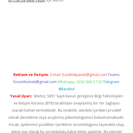
En Çok Da Nasıl Yazılır
için
admin
betexper.xyz
Reklam ve İletişim:
E-mail:
backlinkpaneli@gmail.com
Teams:
forumhizmeti@gmail.com
Whatsapp: 0262 606 0 726
Telegram:
@karabul
Yasal Uyarı:
Sitemiz, 5651 Sayılı Kanun gereğince Bilgi Teknolojileri
ve İletişim Kurumu (BTK) tarafından onaylanmış bir Yer Sağlayıcı
olarak hizmet vermektedir. Bu nedenle, sitedeki içerikleri proaktif
olarak denetleme veya araştırma yükümlülüğümüz bulunmamaktadır.
Ancak, üyelerimiz yazdıkları içeriklerin sorumluluğunu taşımakta olup,
siteye üye olarak bu sorumluluğu kabul etmiş sayılırlar. Bu internet