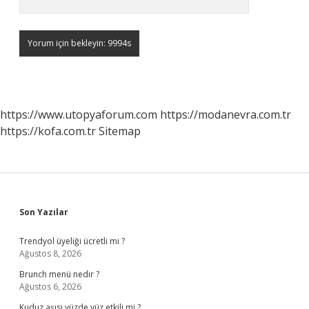
https://www.utopyaforum.com
https://modanevra.com.tr
https://kofa.com.tr
Sitemap
Sidebar
Son Yazılar
Trendyol üyeliği ücretli mi ?
Ağustos 8, 2026
Brunch menü nedir ?
Ağustos 6, 2026
Kuduz aşısı yüzde yüz etkili mi ?