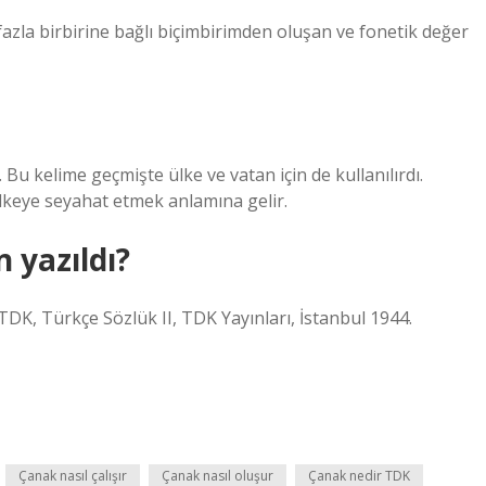
fazla birbirine bağlı biçimbirimden oluşan ve fonetik değer
r. Bu kelime geçmişte ülke ve vatan için de kullanılırdı.
ülkeye seyahat etmek anlamına gelir.
 yazıldı?
TDK, Türkçe Sözlük II, TDK Yayınları, İstanbul 1944.
Çanak nasıl çalışır
Çanak nasıl oluşur
Çanak nedir TDK