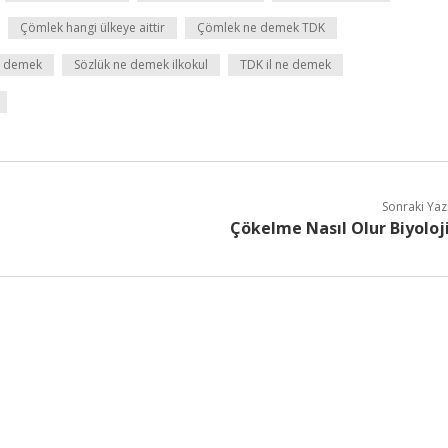
Çömlek hangi ülkeye aittir
Çömlek ne demek TDK
e demek
Sözlük ne demek ilkokul
TDK il ne demek
Sonraki Yaz
Çökelme Nasıl Olur Biyoloj