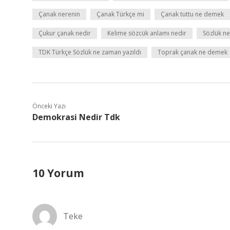
Çanak nerenin
Çanak Türkçe mi
Çanak tuttu ne demek
Çukur çanak nedir
Kelime sözcük anlamı nedir
Sözlük n
TDK Türkçe Sözlük ne zaman yazıldı
Toprak çanak ne demek
Önceki Yazı
Demokrasi Nedir Tdk
10 Yorum
Teke