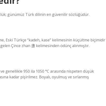
edir?
ük; günümüz Türk dilinin en güvenilir sözlüğüdür.
me, Eski Türkçe “kadeh, kase” kelimesinin küçültme biçimidir
a gelen Çince zhan 盞 kelimesinden ödünç alınmıştır.
 ve genellikle 950 ila 1050 °C arasında nispeten düşük
asına kadar pişirilmez. Boyalı, oyulmuş ve sırlanmış