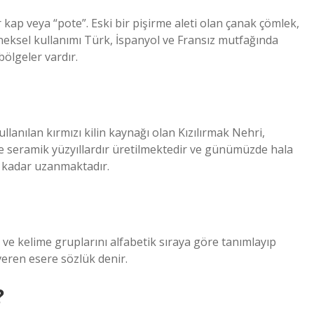
kap veya “pote”. Eski bir pişirme aleti olan çanak çömlek,
eneksel kullanımı Türk, İspanyol ve Fransız mutfağında
bölgeler vardır.
anılan kırmızı kilin kaynağı olan Kızılırmak Nehri,
e seramik yüzyıllardır üretilmektedir ve günümüzde hala
ne kadar uzanmaktadır.
e ve kelime gruplarını alfabetik sıraya göre tanımlayıp
 veren esere sözlük denir.
?