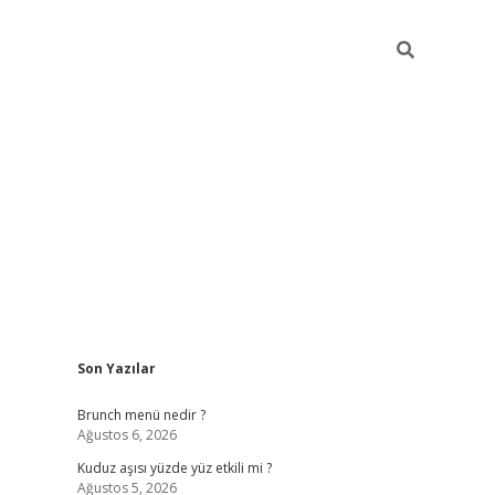
Sidebar
Son Yazılar
https://elexbett.net/
betex
Brunch menü nedir ?
Ağustos 6, 2026
Kuduz aşısı yüzde yüz etkili mi ?
Ağustos 5, 2026