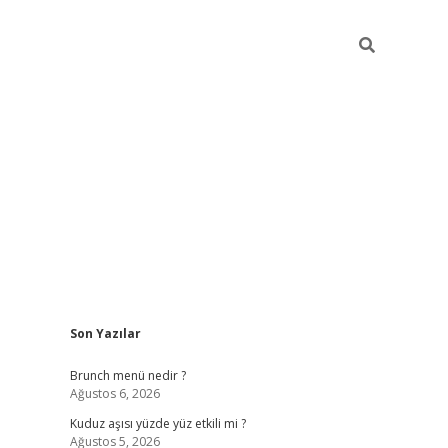
Sidebar
Son Yazılar
https://elexbett.net/
betex
Brunch menü nedir ?
Ağustos 6, 2026
Kuduz aşısı yüzde yüz etkili mi ?
Ağustos 5, 2026