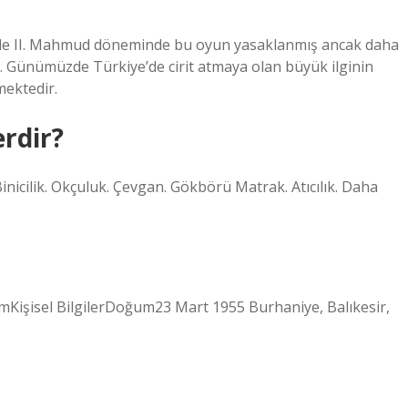
iyle II. Mahmud döneminde bu oyun yasaklanmış ancak daha
. Günümüzde Türkiye’de cirit atmaya olan büyük ilginin
mektedir.
erdir?
Binicilik. Okçuluk. Çevgan. Gökbörü Matrak. Atıcılık. Daha
imKişisel BilgilerDoğum23 Mart 1955 Burhaniye, Balıkesir,