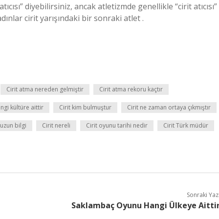
ıcısı” diyebilirsiniz, ancak atletizmde genellikle “cirit atıcısı”
ınlar cirit yarışındaki bir sonraki atlet .
Cirit atma nereden gelmiştir
Cirit atma rekoru kaçtır
angi kültüre aittir
Cirit kim bulmuştur
Cirit ne zaman ortaya çıkmıştır
 uzun bilgi
Cirit nereli
Cirit oyunu tarihi nedir
Cirit Türk müdür
Sonraki Yaz
Saklambaç Oyunu Hangi Ülkeye Aitti