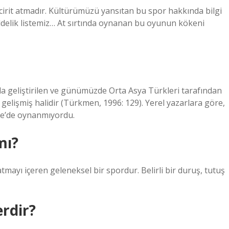
 cirit atmadır. Kültürümüzü yansıtan bu spor hakkında bilgi
8 maddelik listemiz… At sırtında oynanan bu oyunun kökeni
a geliştirilen ve günümüzde Orta Asya Türkleri tarafından
elişmiş halidir (Türkmen, 1996: 129). Yerel yazarlara göre,
iye’de oynanmıyordu.
mı?
atmayı içeren geleneksel bir spordur. Belirli bir duruş, tutuş
erdir?