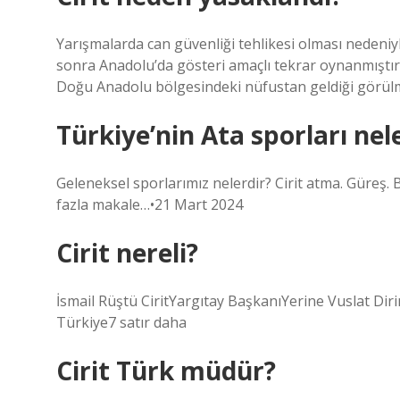
Yarışmalarda can güvenliği tehlikesi olması neden
sonra Anadolu’da gösteri amaçlı tekrar oynanmıştır
Doğu Anadolu bölgesindeki nüfustan geldiği görül
Türkiye’nin Ata sporları nel
Geleneksel sporlarımız nelerdir? Cirit atma. Güreş. 
fazla makale…•21 Mart 2024
Cirit nereli?
İsmail Rüştü CiritYargıtay BaşkanıYerine Vuslat Dir
Türkiye7 satır daha
Cirit Türk müdür?