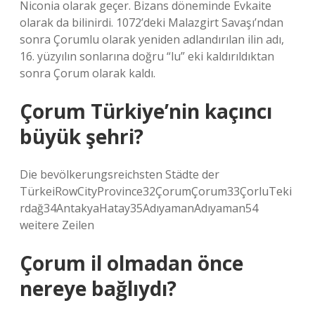
Niconia olarak geçer. Bizans döneminde Evkaite
olarak da bilinirdi. 1072’deki Malazgirt Savaşı’ndan
sonra Çorumlu olarak yeniden adlandırılan ilin adı,
16. yüzyılın sonlarına doğru “lu” eki kaldırıldıktan
sonra Çorum olarak kaldı.
Çorum Türkiye’nin kaçıncı
büyük şehri?
Die bevölkerungsreichsten Städte der
TürkeiRowCityProvince32ÇorumÇorum33ÇorluTeki
rdağ34AntakyaHatay35AdıyamanAdıyaman54
weitere Zeilen
Çorum il olmadan önce
nereye bağlıydı?