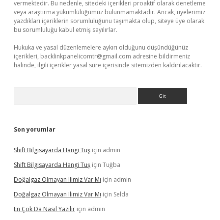
vermektedir. Bu nedenle, sitedeki içerikleri proaktif olarak denetleme
veya araştırma yükümlülüğümüz bulunmamaktadır. Ancak, üyelerimiz
yazdıkları içeriklerin sorumluluğunu taşımakta olup, siteye üye olarak
bu sorumluluğu kabul etmiş sayılırlar.
Hukuka ve yasal düzenlemelere aykırı olduğunu düşündüğünüz
içerikleri,
backlinkpanelicomtr@gmail.com
adresine bildirmeniz
halinde, ilgili içerikler yasal süre içerisinde sitemizden kaldırılacaktır.
Arama
Son yorumlar
Shift Bilgisayarda Hangi Tuş
için
admin
Shift Bilgisayarda Hangi Tuş
için
Tuğba
Doğalgaz Olmayan Ilimiz Var Mı
için
admin
Doğalgaz Olmayan Ilimiz Var Mı
için
Selda
En Çok Da Nasıl Yazılır
için
admin