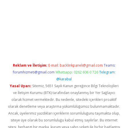
etexper.xyz
Reklam ve İletişim:
E-mail:
backlinkpaneli@gmail.com
Teams:
forumhizmeti@gmail.com
Whatsapp: 0262 606 0 726
Telegram:
@karabul
Yasal Uyarı:
Sitemiz, 5651 Sayılı Kanun gereğince Bilgi Teknolojileri
ve İletişim Kurumu (BTK) tarafından onaylanmış bir Yer Sağlayıcı
olarak hizmet vermektedir. Bu nedenle, sitedeki içerikleri proaktif
olarak denetleme veya araştırma yükümlülüğümüz bulunmamaktadır.
Ancak, üyelerimiz yazdıkları içeriklerin sorumluluğunu taşımakta olup,
siteye üye olarak bu sorumluluğu kabul etmiş sayılırlar. Bu internet
sitesi, herhangi bir marka, kurum veya şahıs şirketi ile hiçbir bağlantısı