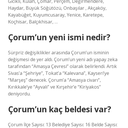
Gıcıklı, Külah, Çomar, Perçem, Değirmendere,
Haydar, Büyük Söğütözü, Onbaşılar , Akçaköy,
Kayabüğet, Kuyumcusaray, Yenice, Karetepe,
Koçhisar, Balçıkhisar, …
Çorum’un yeni ismi nedir?
Sürpriz değişiklikler arasında Çorum’un isminin
değişmesi de yer aldı. Çorum’un yeni adı yapay zeka
tarafından “Amasya Çevresi” olarak belirlendi. Artık
Sivas’a “Şehriye”, Tokat’a “Kalevana”, Kayseri’ye
“Marşeş” denecek. Çorum’a “Amasya civarı”,
Kırıkkale’ye “Ayvalı” ve Kırşehir’e “Kiriyakos”
deniyordu.
Çorum’un kaç beldesi var?
Çorum İlçe Sayısı: 13 Belediye Sayısı: 16 Belde Sayısı: