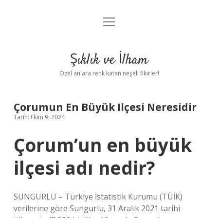
menüyü
Anasayfa
aç
Gizlilik Politikası
Şıklık ve İlham
Yasal Uyarı
Özel anlara renk katan neşeli fikirler!
Hakkımızda
Çorumun En Büyük Ilçesi Neresidir
Tarih: Ekim 9, 2024
Çorum’un en büyük
ilçesi adı nedir?
SUNGURLU – Türkiye İstatistik Kurumu (TÜİK)
verilerine göre Sungurlu, 31 Aralık 2021 tarihi