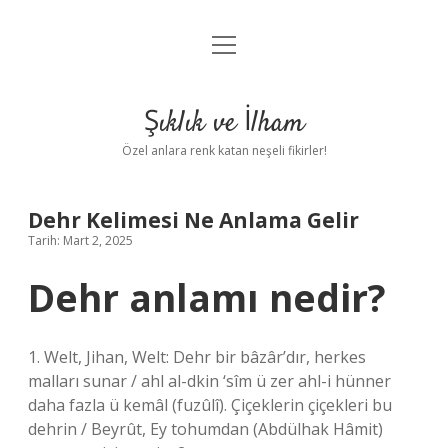
menüyü
Anasayfa
aç
Gizlilik Politikası
Şıklık ve İlham
Yasal Uyarı
Özel anlara renk katan neşeli fikirler!
Hakkımızda
Dehr Kelimesi Ne Anlama Gelir
Tarih: Mart 2, 2025
Dehr anlamı nedir?
1. Welt, Jihan, Welt: Dehr bir bâzâr’dır, herkes
malları sunar / ahl al-dkin ‘sîm ü zer ahl-i hünner
daha fazla ü kemâl (fuzûlî). Çiçeklerin çiçekleri bu
dehrin / Beyrût, Ey tohumdan (Abdülhak Hâmit)