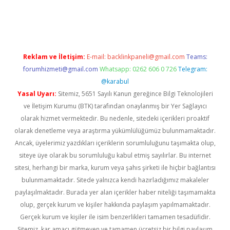
betexper.xyz
Reklam ve İletişim:
E-mail:
backlinkpaneli@gmail.com
Teams:
forumhizmeti@gmail.com
Whatsapp: 0262 606 0 726
Telegram:
@karabul
Yasal Uyarı:
Sitemiz, 5651 Sayılı Kanun gereğince Bilgi Teknolojileri
ve İletişim Kurumu (BTK) tarafından onaylanmış bir Yer Sağlayıcı
olarak hizmet vermektedir. Bu nedenle, sitedeki içerikleri proaktif
olarak denetleme veya araştırma yükümlülüğümüz bulunmamaktadır.
Ancak, üyelerimiz yazdıkları içeriklerin sorumluluğunu taşımakta olup,
siteye üye olarak bu sorumluluğu kabul etmiş sayılırlar. Bu internet
sitesi, herhangi bir marka, kurum veya şahıs şirketi ile hiçbir bağlantısı
bulunmamaktadır. Sitede yalnızca kendi hazırladığımız makaleler
paylaşılmaktadır. Burada yer alan içerikler haber niteliği taşımamakta
olup, gerçek kurum ve kişiler hakkında paylaşım yapılmamaktadır.
Gerçek kurum ve kişiler ile isim benzerlikleri tamamen tesadüfidir.
Sitemiz, kar amacı gütmeyen ve tamamen ücretsiz bir bilgi paylaşım