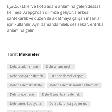
(ﺩﺳّﺎﺱ) Ekle. Ve kötü adam anlamına gelen dessas
kelimesi Arapça’dan dilimize geliyor. Herkesi
sahtekarlık ve düzen ile aldatmaya çalışan insanlar
için kullanılır. Aynı zamanda hileli, desisekar, entrika
anlamına gelir.
Tarih:
Makaleler
Dehası anlamı nedir
Dehr anlamı nedir
Dehr Arapça ne demek
Dehr ne demek Arapça
Dehr ne demek felsefe
Dehr ne demek sorularla İslamiyet
Dehr orucu nedir
Dehr Osmanlıca ne demek
Dehr suresi kaç ayettir
Dehre Kuranda geçiyor mu