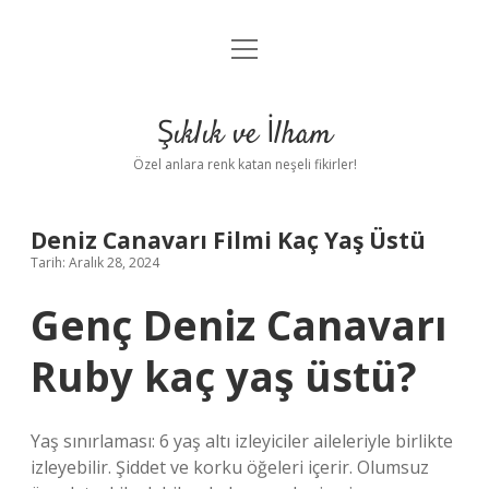
menüyü
Anasayfa
aç
Gizlilik Politikası
Şıklık ve İlham
Yasal Uyarı
Özel anlara renk katan neşeli fikirler!
Hakkımızda
Deniz Canavarı Filmi Kaç Yaş Üstü
Tarih: Aralık 28, 2024
Genç Deniz Canavarı
Ruby kaç yaş üstü?
Yaş sınırlaması: 6 yaş altı izleyiciler aileleriyle birlikte
izleyebilir. Şiddet ve korku öğeleri içerir. Olumsuz