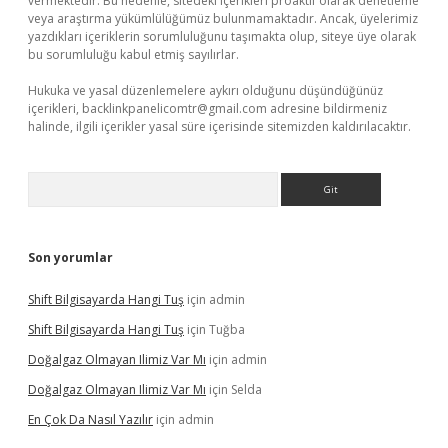
vermektedir. Bu nedenle, sitedeki içerikleri proaktif olarak denetleme
veya araştırma yükümlülüğümüz bulunmamaktadır. Ancak, üyelerimiz
yazdıkları içeriklerin sorumluluğunu taşımakta olup, siteye üye olarak
bu sorumluluğu kabul etmiş sayılırlar.
Hukuka ve yasal düzenlemelere aykırı olduğunu düşündüğünüz
içerikleri,
backlinkpanelicomtr@gmail.com
adresine bildirmeniz
halinde, ilgili içerikler yasal süre içerisinde sitemizden kaldırılacaktır.
Arama
Son yorumlar
Shift Bilgisayarda Hangi Tuş
için
admin
Shift Bilgisayarda Hangi Tuş
için
Tuğba
Doğalgaz Olmayan Ilimiz Var Mı
için
admin
Doğalgaz Olmayan Ilimiz Var Mı
için
Selda
En Çok Da Nasıl Yazılır
için
admin