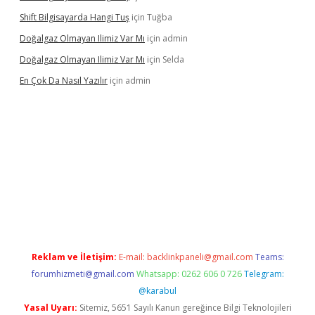
Shift Bilgisayarda Hangi Tuş
için
Tuğba
Doğalgaz Olmayan Ilimiz Var Mı
için
admin
Doğalgaz Olmayan Ilimiz Var Mı
için
Selda
En Çok Da Nasıl Yazılır
için
admin
betexper.xyz
Reklam ve İletişim:
E-mail:
backlinkpaneli@gmail.com
Teams:
forumhizmeti@gmail.com
Whatsapp: 0262 606 0 726
Telegram:
@karabul
Yasal Uyarı:
Sitemiz, 5651 Sayılı Kanun gereğince Bilgi Teknolojileri