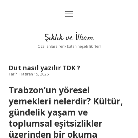
menüyü
Anasayfa
aç
Gizlilik Politikası
Şıklık ve İlham
Yasal Uyarı
Özel anlara renk katan neşeli fikirler!
Hakkımızda
Dut nasıl yazılır TDK ?
Tarih: Haziran 15, 2026
Trabzon’un yöresel
yemekleri nelerdir? Kültür,
gündelik yaşam ve
toplumsal eşitsizlikler
üzerinden bir okuma