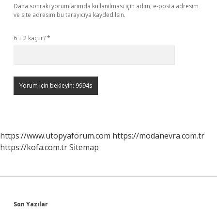
Daha sonraki yorumlarımda kullanılması için adım, e-posta adresim
ve site adresim bu tarayıcıya kaydedilsin.
6 + 2 kaçtır?
*
https://www.utopyaforum.com
https://modanevra.com.tr
https://kofa.com.tr
Sitemap
Sidebar
Son Yazılar