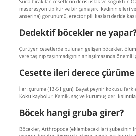
Suda bırakılan cesetlerin derisi ıslak ve soğuktur. 
maserasyon tipiktir ve bir çamaşırcı kadının elleri v
anserina) görünümü, erector pili kasları deride kası
Dedektif böcekler ne yapar
Çürüyen cesetlerde bulunan gelişen böcekler, ölüm
yere taşınıp taşınmadığının anlaşılmasında önemli ip
Cesette ileri derece çürüme
İleri çürüme (13-51 gün): Bayat peynir kokusu fark e
Koku kaybolur. Kemik, saç ve kurumuş deri kalıntılar
Böcek hangi gruba girer?
Böcekler, Arthropoda (eklembacaklılar) şubesinin In