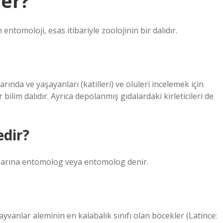
ler?
entomoloji, esas itibariyle zoolojinin bir dalıdır.
ında ve yaşayanları (katilleri) ve ölüleri incelemek için
r bilim dalıdır. Ayrıca depolanmış gıdalardaki kirleticileri de
edir?
anlarına entomolog veya entomolog denir.
vanlar aleminin en kalabalık sınıfı olan böcekler (Latince: