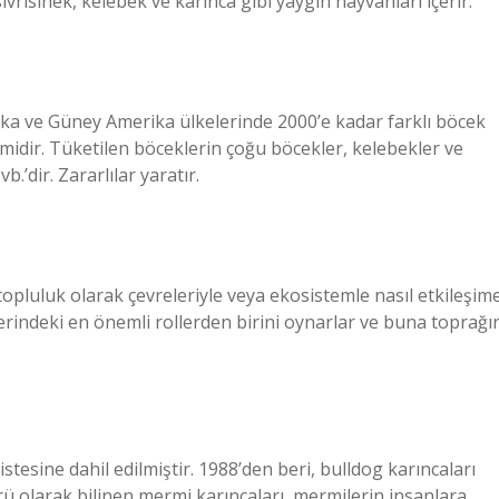
ivrisinek, kelebek ve karınca gibi yaygın hayvanları içerir.
ika ve Güney Amerika ülkelerinde 2000’e kadar farklı böcek
idir. Tüketilen böceklerin çoğu böcekler, kelebekler ve
vb.’dir. Zararlılar yaratır.
 topluluk olarak çevreleriyle veya ekosistemle nasıl etkileşim
lerindeki en önemli rollerden birini oynarlar ve buna toprağı
stesine dahil edilmiştir. 1988’den beri, bulldog karıncaları
rü olarak bilinen mermi karıncaları, mermilerin insanlara