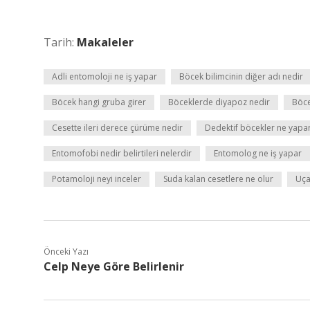
Tarih:
Makaleler
Adli entomoloji ne iş yapar
Böcek bilimcinin diğer adı nedir
Böcek hangi gruba girer
Böceklerde diyapoz nedir
Böce
Cesette ileri derece çürüme nedir
Dedektif böcekler ne yapa
Entomofobi nedir belirtileri nelerdir
Entomolog ne iş yapar
Potamoloji neyi inceler
Suda kalan cesetlere ne olur
Uça
Önceki Yazı
Celp Neye Göre Belirlenir