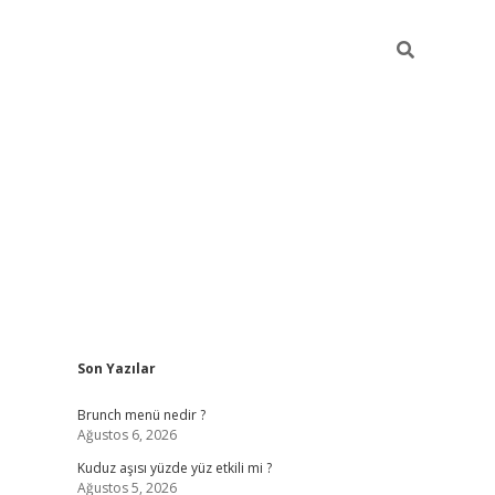
Sidebar
Son Yazılar
https://elexbett.net/
bete
Brunch menü nedir ?
Ağustos 6, 2026
Kuduz aşısı yüzde yüz etkili mi ?
Ağustos 5, 2026