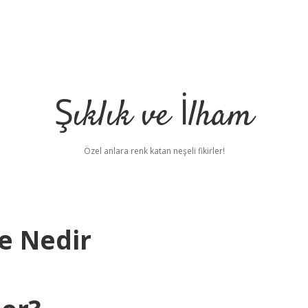
Şıklık ve İlham
Özel anlara renk katan neşeli fikirler!
e Nedir