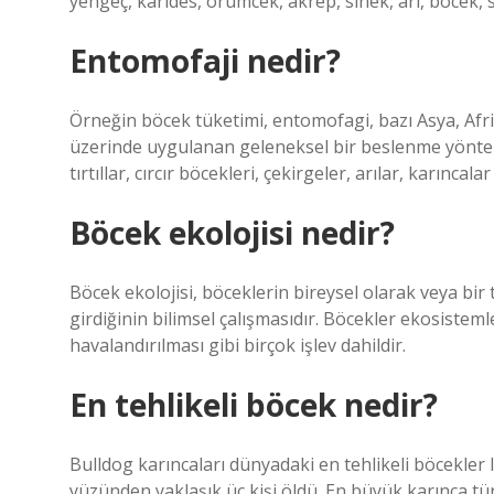
yengeç, karides, örümcek, akrep, sinek, arı, böcek, s
Entomofaji nedir?
Örneğin böcek tüketimi, entomofagi, bazı Asya, Afr
üzerinde uygulanan geleneksel bir beslenme yöntem
tırtıllar, cırcır böcekleri, çekirgeler, arılar, karıncalar 
Böcek ekolojisi nedir?
Böcek ekolojisi, böceklerin bireysel olarak veya bir
girdiğinin bilimsel çalışmasıdır. Böcekler ekosistem
havalandırılması gibi birçok işlev dahildir.
En tehlikeli böcek nedir?
Bulldog karıncaları dünyadaki en tehlikeli böcekler li
yüzünden yaklaşık üç kişi öldü. En büyük karınca tü