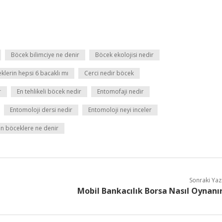
Böcek bilimciye ne denir
Böcek ekolojisi nedir
klerin hepsi 6 bacaklı mı
Cerci nedir böcek
r
En tehlikeli böcek nedir
Entomofaji nedir
Entomoloji dersi nedir
Entomoloji neyi inceler
n böceklere ne denir
Sonraki Yaz
Mobil Bankacılık Borsa Nasıl Oynanı