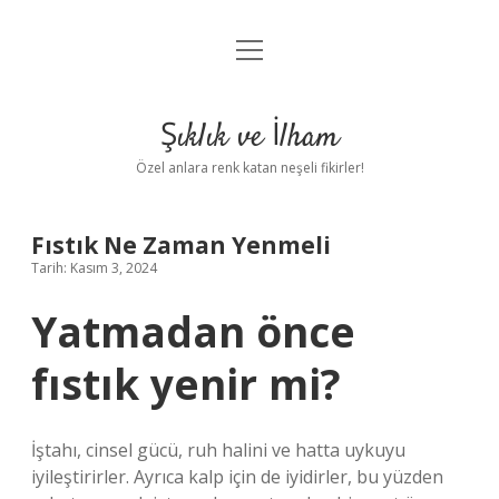
menüyü
Anasayfa
aç
Gizlilik Politikası
Şıklık ve İlham
Yasal Uyarı
Özel anlara renk katan neşeli fikirler!
Hakkımızda
Fıstık Ne Zaman Yenmeli
Tarih: Kasım 3, 2024
Yatmadan önce
fıstık yenir mi?
İştahı, cinsel gücü, ruh halini ve hatta uykuyu
iyileştirirler. Ayrıca kalp için de iyidirler, bu yüzden