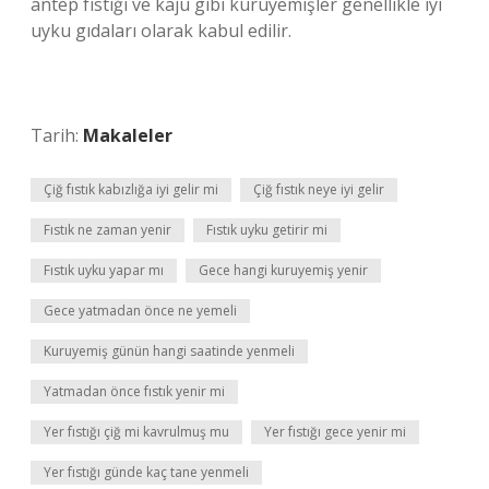
antep fıstığı ve kaju gibi kuruyemişler genellikle iyi
uyku gıdaları olarak kabul edilir.
Tarih:
Makaleler
Çiğ fıstık kabızlığa iyi gelir mi
Çiğ fıstık neye iyi gelir
Fıstık ne zaman yenir
Fıstık uyku getirir mi
Fıstık uyku yapar mı
Gece hangi kuruyemiş yenir
Gece yatmadan önce ne yemeli
Kuruyemiş günün hangi saatinde yenmeli
Yatmadan önce fıstık yenir mi
Yer fıstığı çiğ mi kavrulmuş mu
Yer fıstığı gece yenir mi
Yer fıstığı günde kaç tane yenmeli