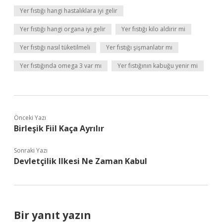
Yer fıstığı hangi hastalıklara iyi gelir
Yer fıstığı hangi organa iyi gelir
Yer fıstığı kilo aldirir mi
Yer fıstığı nasıl tüketilmeli
Yer fıstığı şişmanlatır mı
Yer fıstığında omega 3 var mı
Yer fıstığının kabuğu yenir mi
Önceki Yazı
Birleşik Fiil Kaça Ayrılır
Sonraki Yazı
Devletçilik Ilkesi Ne Zaman Kabul
Bir yanıt yazın