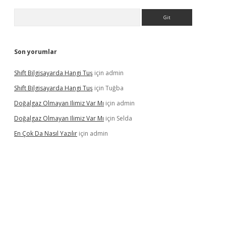
Arama
Son yorumlar
Shift Bilgisayarda Hangi Tuş
için
admin
Shift Bilgisayarda Hangi Tuş
için
Tuğba
Doğalgaz Olmayan Ilimiz Var Mı
için
admin
Doğalgaz Olmayan Ilimiz Var Mı
için
Selda
En Çok Da Nasıl Yazılır
için
admin
texper.xyz