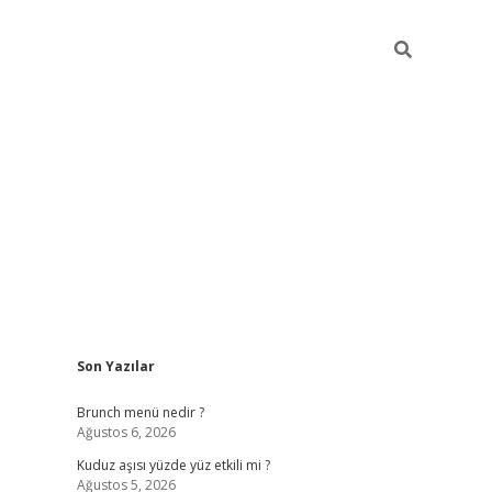
Sidebar
Son Yazılar
https://elexbett.net/
betex
Brunch menü nedir ?
Ağustos 6, 2026
Kuduz aşısı yüzde yüz etkili mi ?
Ağustos 5, 2026