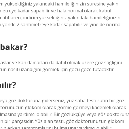
m yüksekliğiniz yakındaki hamileliğinizin süresine yakın
timetreye kadar sapabilir ve hala normal olarak kabul
 itibaren, indirim yüksekliğiniz yakındaki hamileliğinizin
ki yönde 2 santimetreye kadar sapabilir ve yine de normal
 bakar?
kaslar ve kan damarları da dahil olmak üzere göz sağlığını
ün nasıl uzandığını görmek için gözü göze tutacaktır.
ılır?
eya göz doktoruna giderseniz, yüz saha testi rutin bir göz
doktorunuzun glokom olarak görme görmeyi kademeli olarak
lmasına yardımcı olabilir. Bir gözlükçüye veya göz doktorun
in bir parçasıdır. Yüz alan testi, göz doktorunuzun glokom
arın erken semptomlarını bulmasına yardımcı olabilir.