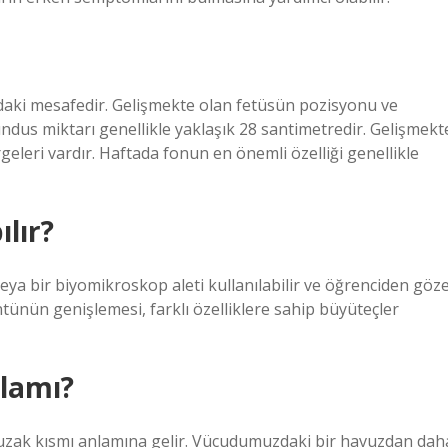
ndaki mesafedir. Gelişmekte olan fetüsün pozisyonu ve
ndus miktarı genellikle yaklaşık 28 santimetredir. Gelişmekt
leri vardır. Haftada fonun en önemli özelliği genellikle
lır?
eya bir biyomikroskop aleti kullanılabilir ve öğrenciden göz
ntünün genişlemesi, farklı özelliklere sahip büyüteçler
lamı?
 uzak kısmı anlamına gelir. Vücudumuzdaki bir havuzdan dah