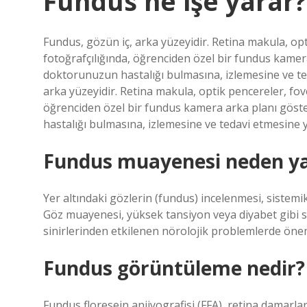
Fundus ne işe yarar?
Fundus, gözün iç, arka yüzeyidir. Retina makula, o
fotoğrafçılığında, öğrenciden özel bir fundus kamer
doktorunuzun hastalığı bulmasına, izlemesine ve te
arka yüzeyidir. Retina makula, optik pencereler, fo
öğrenciden özel bir fundus kamera arka planı göste
hastalığı bulmasına, izlemesine ve tedavi etmesine y
Fundus muayenesi neden yap
Yer altındaki gözlerin (fundus) incelenmesi, sistemik
Göz muayenesi, yüksek tansiyon veya diyabet gibi s
sinirlerinden etkilenen nörolojik problemlerde öneml
Fundus görüntüleme nedir?
Fundus floresein anjiyografisi (FFA), retina damarla