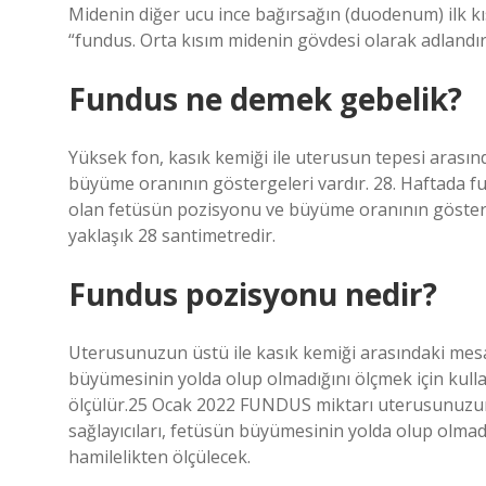
Midenin diğer ucu ince bağırsağın (duodenum) ilk kı
“fundus. Orta kısım midenin gövdesi olarak adlandırı
Fundus ne demek gebelik?
Yüksek fon, kasık kemiği ile uterusun tepesi arası
büyüme oranının göstergeleri vardır. 28. Haftada fu
olan fetüsün pozisyonu ve büyüme oranının gösterge
yaklaşık 28 santimetredir.
Fundus pozisyonu nedir?
Uterusunuzun üstü ile kasık kemiği arasındaki mesaf
büyümesinin yolda olup olmadığını ölçmek için kullan
ölçülür.25 Ocak 2022 FUNDUS miktarı uterusunuzun ü
sağlayıcıları, fetüsün büyümesinin yolda olup olmadığ
hamilelikten ölçülecek.