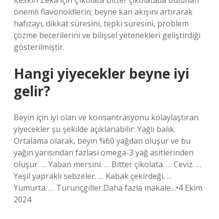
Keskin Zeka İçin Çikolata Bitter çikolatada bulunan
önemli flavonoidlerin; beyne kan akışını artırarak
hafızayı, dikkat süresini, tepki süresini, problem
çözme becerilerini ve bilişsel yetenekleri geliştirdiği
gösterilmiştir.
Hangi yiyecekler beyne iyi
gelir?
Beyin için iyi olan ve konsantrasyonu kolaylaştıran
yiyecekler şu şekilde açıklanabilir: Yağlı balık.
Ortalama olarak, beyin %60 yağdan oluşur ve bu
yağın yarısından fazlası omega-3 yağ asitlerinden
oluşur. … Yaban mersini. … Bitter çikolata. … Ceviz. …
Yeşil yapraklı sebzeler. … Kabak çekirdeği. …
Yumurta. … Turunçgiller.Daha fazla makale…•4 Ekim
2024