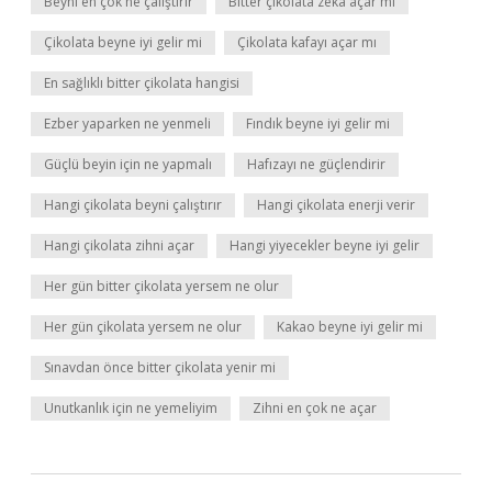
Beyni en çok ne çalıştırır
Bitter çikolata zeka açar mı
Çikolata beyne iyi gelir mi
Çikolata kafayı açar mı
En sağlıklı bitter çikolata hangisi
Ezber yaparken ne yenmeli
Fındık beyne iyi gelir mi
Güçlü beyin için ne yapmalı
Hafızayı ne güçlendirir
Hangi çikolata beyni çalıştırır
Hangi çikolata enerji verir
Hangi çikolata zihni açar
Hangi yiyecekler beyne iyi gelir
Her gün bitter çikolata yersem ne olur
Her gün çikolata yersem ne olur
Kakao beyne iyi gelir mi
Sınavdan önce bitter çikolata yenir mi
Unutkanlık için ne yemeliyim
Zihni en çok ne açar