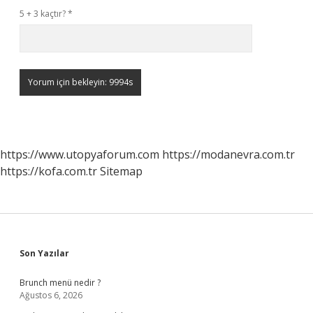
5 + 3 kaçtır?
*
https://www.utopyaforum.com
https://modanevra.com.tr
https://kofa.com.tr
Sitemap
Sidebar
Son Yazılar
Brunch menü nedir ?
Ağustos 6, 2026