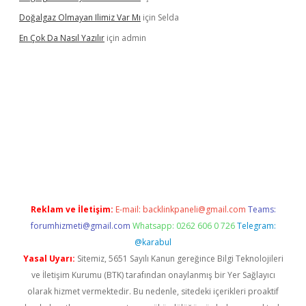
Doğalgaz Olmayan Ilimiz Var Mı
için
Selda
En Çok Da Nasıl Yazılır
için
admin
etexper.xyz
Reklam ve İletişim:
E-mail:
backlinkpaneli@gmail.com
Teams:
forumhizmeti@gmail.com
Whatsapp: 0262 606 0 726
Telegram:
@karabul
Yasal Uyarı:
Sitemiz, 5651 Sayılı Kanun gereğince Bilgi Teknolojileri
ve İletişim Kurumu (BTK) tarafından onaylanmış bir Yer Sağlayıcı
olarak hizmet vermektedir. Bu nedenle, sitedeki içerikleri proaktif