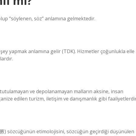
li mi?
en türemiş olup “söylenen, söz” anlamına gelmektedir.
ir şey yapmak anlamına gelir (TDK). Hizmetler çoğunlukla elle
ardır.
le tutulamayan ve depolanamayan malların aksine, insan
ize edilen turizm, iletişim ve danışmanlık gibi faaliyetlerdir