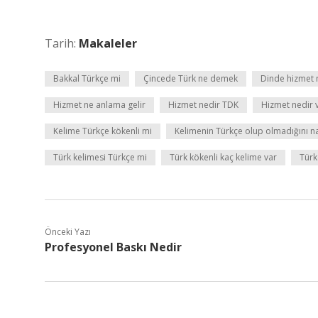
Tarih:
Makaleler
Bakkal Türkçe mi
Çincede Türk ne demek
Dinde hizmet 
Hizmet ne anlama gelir
Hizmet nedir TDK
Hizmet nedir v
Kelime Türkçe kökenli mi
Kelimenin Türkçe olup olmadığını nas
Türk kelimesi Türkçe mi
Türk kökenli kaç kelime var
Türk
Önceki Yazı
Profesyonel Baskı Nedir