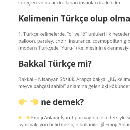
süreçleri ve bu adı kullanan insanları ifade eder.
Kelimenin Türkçe olup olmad
1. Türkçe kelimelerde, “o” ve “ö” ünlüleri ilk hece
balloon, parsley, choir, insurance, cosmopolitan gibi
(modern Türkçede “Yürü-“) kelimesinin eklenmesiyle 
Bakkal Türkçe mi?
Bakkal – Nisanyan Sözlük. Arapça baḳḳāl بقّال kelimesinden türemiştir, bu kelime “sebze satan kişi, manav,
meyve bahçesi sahibi” anlamına gelen bḳl kökünden 
ne demek?
Emoji Anlamı: İşaret parmağının elin tersiyle 
uyarmak, yön belirtmek için kullanılır. ✌
Emoji Anlamı