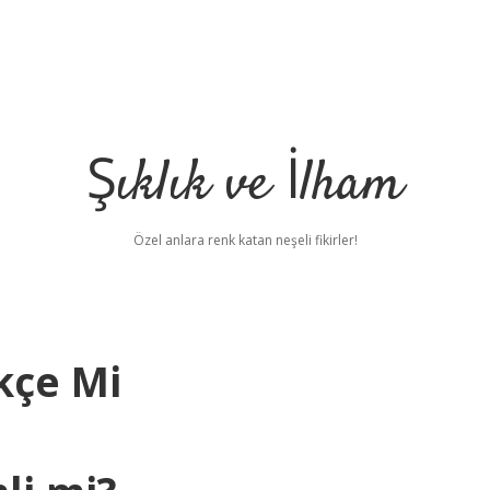
Şıklık ve İlham
Özel anlara renk katan neşeli fikirler!
kçe Mi