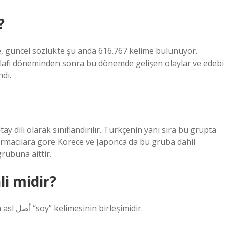
?
, güncel sözlükte şu anda 616.767 kelime bulunuyor.
 telafi döneminden sonra bu dönemde gelişen olaylar ve edebi
ndı.
y dili olarak sınıflandırılır. Türkçenin yanı sıra bu grupta
ırmacılara göre Korece ve Japonca da bu gruba dahil
grubuna aittir.
li midir?
like – Nisanyan Sözlük. Türkçe-Türkçe ne ve Arapça aṣl أصل “soy” kelimesinin birleşimidir.