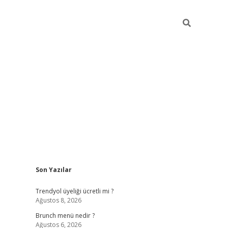
Sidebar
Son Yazılar
https://elexbett.net/
bet
Trendyol üyeliği ücretli mi ?
Ağustos 8, 2026
Brunch menü nedir ?
Ağustos 6, 2026