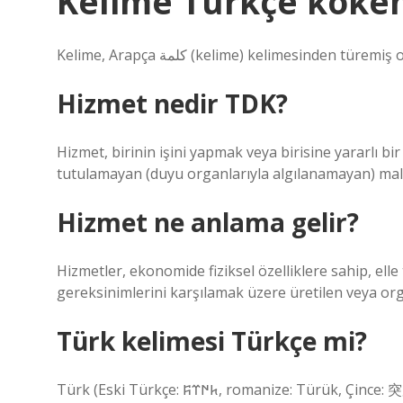
Kelime Türkçe köken
Kelime, Arapça كلمة (kelime) kelimesind
Hizmet nedir TDK?
Hizmet, birinin işini yapmak veya birisine yararlı b
tutulamayan (duyu organlarıyla algılanamayan) mall
Hizmet ne anlama gelir?
Hizmetler, ekonomide fiziksel özelliklere sahip, el
gereksinimlerini karşılamak üzere üretilen veya organ
Türk kelimesi Türkçe mi?
Türk (Eski Türkçe: 𐱅𐰇𐰼𐰰, romanize: Türük, Çince: 突厥) sözcüğünün etimolojisini, sözcüğün geçirdiği düşünülen