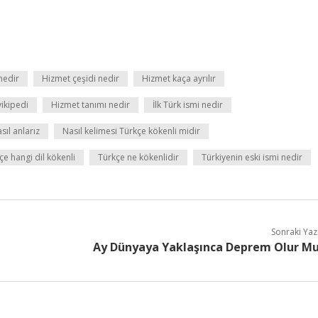
nedir
Hizmet çeşidi nedir
Hizmet kaça ayrılır
ikipedi
Hizmet tanımı nedir
İlk Türk ismi nedir
ıl anlarız
Nasıl kelimesi Türkçe kökenli midir
çe hangi dil kökenli
Türkçe ne kökenlidir
Türkiyenin eski ismi nedir
Sonraki Yaz
Ay Dünyaya Yaklaşınca Deprem Olur M