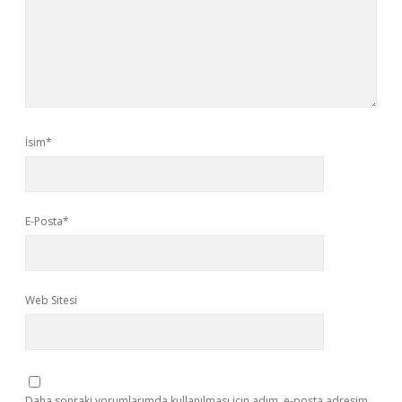
İsim*
E-Posta*
Web Sitesi
Daha sonraki yorumlarımda kullanılması için adım, e-posta adresim