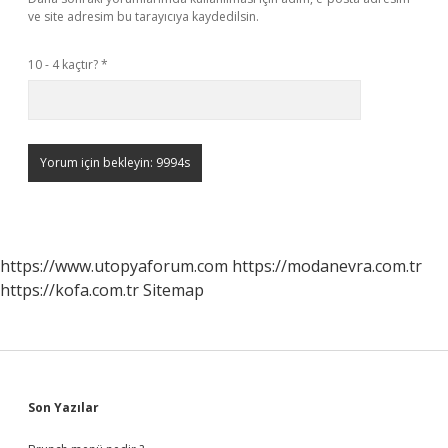
ve site adresim bu tarayıcıya kaydedilsin.
10 - 4 kaçtır?
*
https://www.utopyaforum.com
https://modanevra.com.tr
https://kofa.com.tr
Sitemap
Sidebar
Son Yazılar