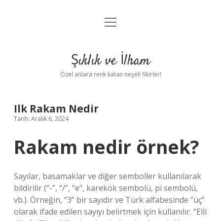
menüyü
Anasayfa
aç
Gizlilik Politikası
Şıklık ve İlham
Yasal Uyarı
Özel anlara renk katan neşeli fikirler!
Hakkımızda
Ilk Rakam Nedir
Tarih: Aralık 6, 2024
Rakam nedir örnek?
Sayılar, basamaklar ve diğer semboller kullanılarak
bildirilir (“-”, “/”, “e”, karekök sembolü, pi sembolü,
vb.). Örneğin, “3” bir sayıdır ve Türk alfabesinde “üç”
olarak ifade edilen sayıyı belirtmek için kullanılır. “Elli