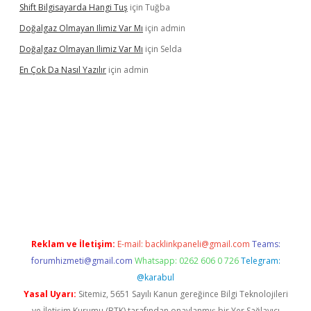
Shift Bilgisayarda Hangi Tuş
için
Tuğba
Doğalgaz Olmayan Ilimiz Var Mı
için
admin
Doğalgaz Olmayan Ilimiz Var Mı
için
Selda
En Çok Da Nasıl Yazılır
için
admin
betexper.xyz
Reklam ve İletişim:
E-mail:
backlinkpaneli@gmail.com
Teams:
forumhizmeti@gmail.com
Whatsapp: 0262 606 0 726
Telegram:
@karabul
Yasal Uyarı:
Sitemiz, 5651 Sayılı Kanun gereğince Bilgi Teknolojileri
ve İletişim Kurumu (BTK) tarafından onaylanmış bir Yer Sağlayıcı