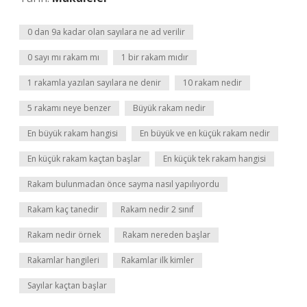
0 dan 9a kadar olan sayılara ne ad verilir
0 sayı mı rakam mı
1 bir rakam mıdır
1 rakamla yazılan sayılara ne denir
10 rakam nedir
5 rakamı neye benzer
Büyük rakam nedir
En büyük rakam hangisi
En büyük ve en küçük rakam nedir
En küçük rakam kaçtan başlar
En küçük tek rakam hangisi
Rakam bulunmadan önce sayma nasıl yapılıyordu
Rakam kaç tanedir
Rakam nedir 2 sınıf
Rakam nedir örnek
Rakam nereden başlar
Rakamlar hangileri
Rakamlar ilk kimler
Sayılar kaçtan başlar