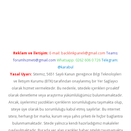
betexper.xyz
Reklam ve İletişim:
E-mail:
backlinkpaneli@gmail.com
Teams:
forumhizmeti@gmail.com
Whatsapp: 0262 606 0 726
Telegram:
@karabul
Yasal Uyarı:
Sitemiz, 5651 Sayılı Kanun gereğince Bilgi Teknolojileri
ve İletişim Kurumu (BTK) tarafından onaylanmış bir Yer Sağlayıcı
olarak hizmet vermektedir. Bu nedenle, sitedeki içerikleri proaktif
olarak denetleme veya araştırma yükümlülüğümüz bulunmamaktadır.
Ancak, üyelerimiz yazdıkları içeriklerin sorumluluğunu taşımakta olup,
siteye üye olarak bu sorumluluğu kabul etmiş sayılırlar. Bu internet
sitesi, herhangi bir marka, kurum veya şahıs şirketi ile hiçbir bağlantısı
bulunmamaktadır. Sitede yalnızca kendi hazırladığımız makaleler
paylaşılmaktadır. Burada yer alan içerikler haber niteliği taşımamakta