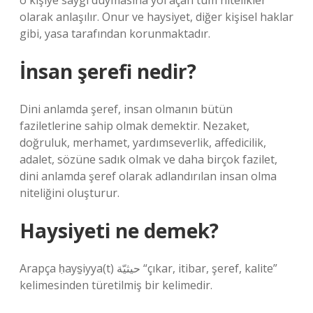
o kişiye saygı duymasına yol açan tüm nitelikler
olarak anlaşılır. Onur ve haysiyet, diğer kişisel haklar
gibi, yasa tarafından korunmaktadır.
İnsan şerefi nedir?
Dini anlamda şeref, insan olmanın bütün
faziletlerine sahip olmak demektir. Nezaket,
doğruluk, merhamet, yardımseverlik, affedicilik,
adalet, sözüne sadık olmak ve daha birçok fazilet,
dini anlamda şeref olarak adlandırılan insan olma
niteliğini oluşturur.
Haysiyeti ne demek?
Arapça ḥays̠iyya(t) حيثيّة “çıkar, itibar, şeref, kalite”
kelimesinden türetilmiş bir kelimedir.