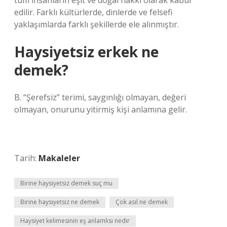
tüm insanların eşit ve doğal hakkı olarak kabul
edilir. Farklı kültürlerde, dinlerde ve felsefi
yaklaşımlarda farklı şekillerde ele alınmıştır.
Haysiyetsiz erkek ne
demek?
B. “Şerefsiz” terimi, saygınlığı olmayan, değeri
olmayan, onurunu yitirmiş kişi anlamına gelir.
Tarih:
Makaleler
Birine haysiyetsiz demek suç mu
Birine haysiyetsiz ne demek
Çok asil ne demek
Haysiyet kelimesinin eş anlamlısı nedir