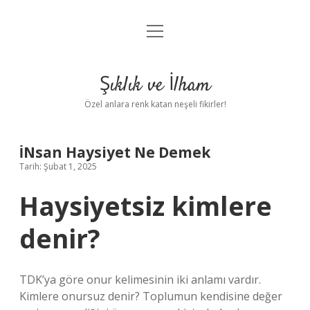
menüyü
Anasayfa
aç
Gizlilik Politikası
Şıklık ve İlham
Yasal Uyarı
Özel anlara renk katan neşeli fikirler!
Hakkımızda
İNsan Haysiyet Ne Demek
Tarih: Şubat 1, 2025
Haysiyetsiz kimlere
denir?
TDK’ya göre onur kelimesinin iki anlamı vardır.
Kimlere onursuz denir? Toplumun kendisine değer