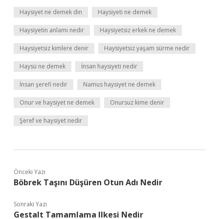
Haysiyet ne demek din
Haysiyeti ne demek
Haysiyetin anlamı nedir
Haysiyetsiz erkek ne demek
Haysiyetsiz kimlere denir
Haysiyetsiz yaşam sürme nedir
Haysü ne demek
İnsan haysiyeti nedir
İnsan şerefi nedir
Namus haysiyet ne demek
Onur ve haysiyet ne demek
Onursuz kime denir
Şeref ve haysiyet nedir
Önceki Yazı
Böbrek Taşını Düşüren Otun Adı Nedir
Sonraki Yazı
Gestalt Tamamlama Ilkesi Nedir