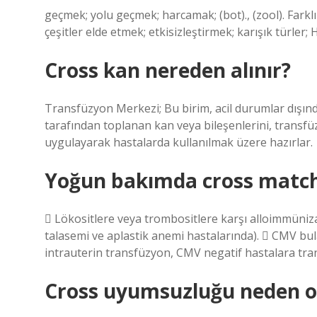
geçmek; yolu geçmek; harcamak; (bot)., (zool). Farklı
çeşitler elde etmek; etkisizleştirmek; karışık türler; H
Cross kan nereden alınır?
Transfüzyon Merkezi; Bu birim, acil durumlar dışınd
tarafından toplanan kan veya bileşenlerini, transfüz
uygulayarak hastalarda kullanılmak üzere hazırlar.
Yoğun bakımda cross match 
 Lökositlere veya trombositlere karşı alloimmüni
talasemi ve aplastik anemi hastalarında).  CMV bu
intrauterin transfüzyon, CMV negatif hastalara tra
Cross uyumsuzluğu neden o