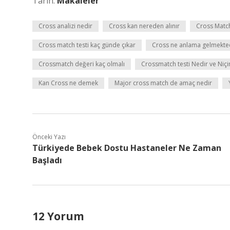
Tarih:
Makaleler
Cross analizi nedir
Cross kan nereden alınır
Cross Match
Cross match testi kaç günde çıkar
Cross ne anlama gelmekte
Crossmatch değeri kaç olmalı
Crossmatch testi Nedir ve Niçin
Kan Cross ne demek
Major cross match de amaç nedir
Önceki Yazı
Türkiyede Bebek Dostu Hastaneler Ne Zaman
Başladı
12 Yorum