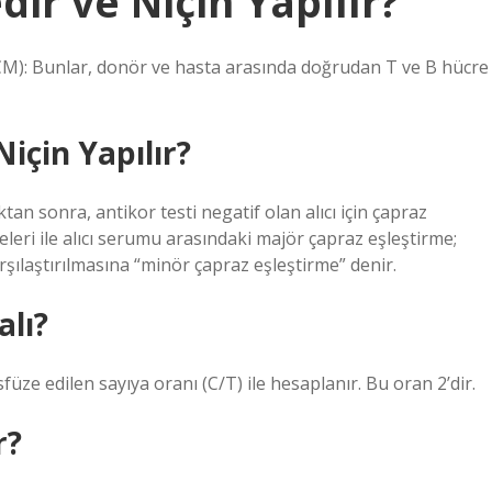
ir ve Niçin Yapılır?
-CM): Bunlar, donör ve hasta arasında doğrudan T ve B hücre
için Yapılır?
an sonra, antikor testi negatif olan alıcı için çapraz
eleri ile alıcı serumu arasındaki majör çapraz eşleştirme;
şılaştırılmasına “minör çapraz eşleştirme” denir.
alı?
üze edilen sayıya oranı (C/T) ile hesaplanır. Bu oran 2’dir.
r?