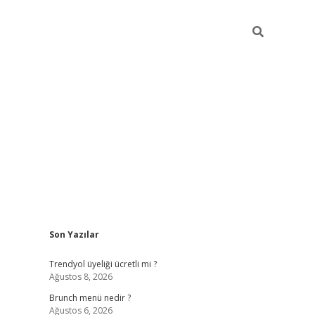
Sidebar
Son Yazılar
https://elexbett.net/
betex
Trendyol üyeliği ücretli mi ?
Ağustos 8, 2026
Brunch menü nedir ?
Ağustos 6, 2026