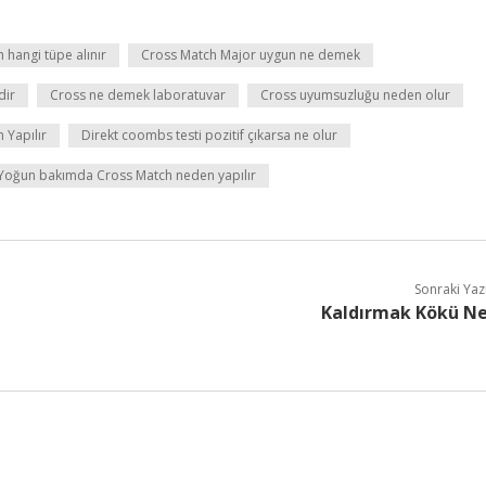
 hangi tüpe alınır
Cross Match Major uygun ne demek
dir
Cross ne demek laboratuvar
Cross uyumsuzluğu neden olur
 Yapılır
Direkt coombs testi pozitif çıkarsa ne olur
Yoğun bakımda Cross Match neden yapılır
Sonraki Yaz
Kaldırmak Kökü N