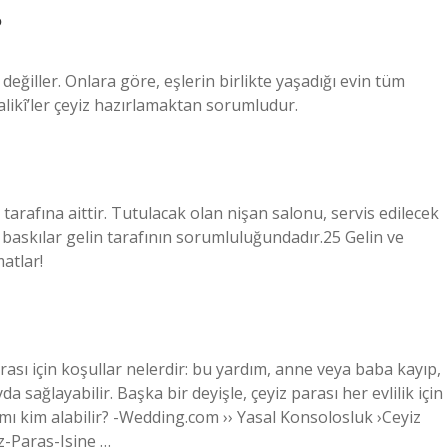
?
ğiller. Onlara göre, eşlerin birlikte yaşadığı evin tüm
alikî’ler çeyiz hazırlamaktan sorumludur.
tarafına aittir. Tutulacak olan nişan salonu, servis edilecek
baskılar gelin tarafının sorumluluğundadır.25 Gelin ve
atlar!
rası için koşullar nelerdir: bu yardım, anne veya baba kayıp,
da sağlayabilir. Başka bir deyişle, çeyiz parası her evlilik için
ımı kim alabilir? -Wedding.com ›› Yasal Konsolosluk ›Ceyiz
z-Paras-Isine …