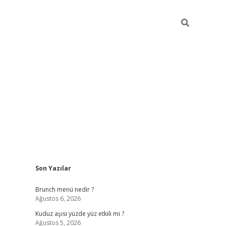
Sidebar
Son Yazılar
https://elexbett.net
Brunch menü nedir ?
Ağustos 6, 2026
Kuduz aşısı yüzde yüz etkili mi ?
Ağustos 5, 2026