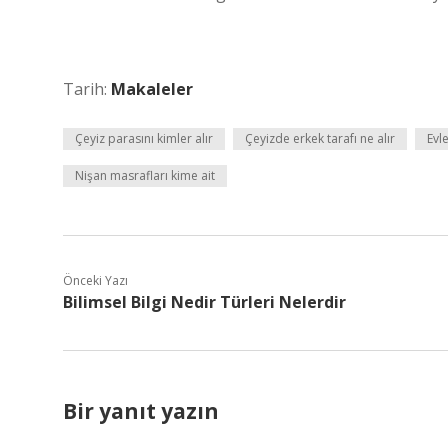
Tarih:
Makaleler
Çeyiz parasını kimler alır
Çeyizde erkek tarafı ne alır
Evle
Nişan masrafları kime ait
Önceki Yazı
Bilimsel Bilgi Nedir Türleri Nelerdir
Bir yanıt yazın