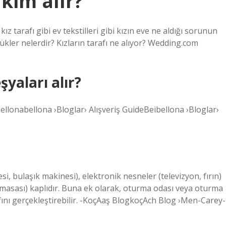
 kim alır?
 kız tarafı gibi ev tekstilleri gibi kızın eve ne aldığı sorunun
ükler nelerdir? Kızların tarafı ne alıyor? Wedding.com
şyaları alır?
 Bellonabellona ›Bloglar› Alışveriş GuideBeibellona ›Bloglar›
i, bulaşık makinesi), elektronik nesneler (televizyon, fırın)
 masası) kaplıdır. Buna ek olarak, oturma odası veya oturma
afını gerçekleştirebilir. -KoçAaş BlogkoçAch Blog ›Men-Carey-