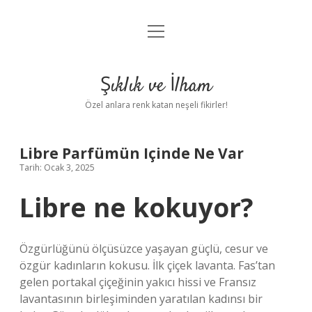
menüyü
Anasayfa
aç
Gizlilik Politikası
Şıklık ve İlham
Yasal Uyarı
Özel anlara renk katan neşeli fikirler!
Hakkımızda
Libre Parfümün Içinde Ne Var
Tarih: Ocak 3, 2025
Libre ne kokuyor?
Özgürlüğünü ölçüsüzce yaşayan güçlü, cesur ve
özgür kadınların kokusu. İlk çiçek lavanta. Fas’tan
gelen portakal çiçeğinin yakıcı hissi ve Fransız
lavantasının birleşiminden yaratılan kadınsı bir