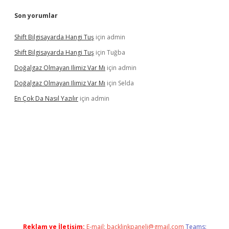
Son yorumlar
Shift Bilgisayarda Hangi Tuş
için
admin
Shift Bilgisayarda Hangi Tuş
için
Tuğba
Doğalgaz Olmayan Ilimiz Var Mı
için
admin
Doğalgaz Olmayan Ilimiz Var Mı
için
Selda
En Çok Da Nasıl Yazılır
için
admin
texper.xyz
Reklam ve İletişim:
E-mail:
backlinkpaneli@gmail.com
Teams: