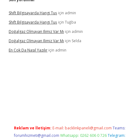
Shift Bilgisayarda Hangi Tuş
için
admin
Shift Bilgisayarda Hangi Tuş
için
Tuğba
Doğalgaz Olmayan Ilimiz Var Mı
için
admin
Doğalgaz Olmayan Ilimiz Var Mı
için
Selda
En Çok Da Nasıl Yazılır
için
admin
/
betexper.xyz
Reklam ve İletişim:
E-mail:
backlinkpaneli@gmail.com
Teams:
forumhizmeti@gmail.com
Whatsapp: 0262 606 0 726
Telegram: