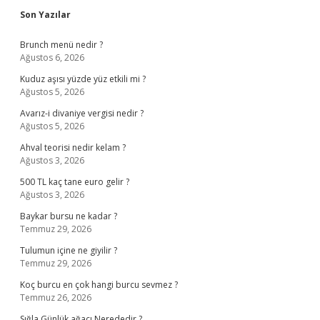
Sidebar
Son Yazılar
Brunch menü nedir ?
Ağustos 6, 2026
Kuduz aşısı yüzde yüz etkili mi ?
Ağustos 5, 2026
Avarız-i divaniye vergisi nedir ?
Ağustos 5, 2026
Ahval teorisi nedir kelam ?
Ağustos 3, 2026
500 TL kaç tane euro gelir ?
Ağustos 3, 2026
Baykar bursu ne kadar ?
Temmuz 29, 2026
Tulumun içine ne giyilir ?
Temmuz 29, 2026
Koç burcu en çok hangi burcu sevmez ?
Temmuz 26, 2026
Sığla Günlük ağacı Nerededir ?