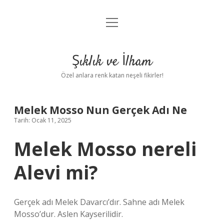
menüyü
Anasayfa
aç
Gizlilik Politikası
Şıklık ve İlham
Yasal Uyarı
Özel anlara renk katan neşeli fikirler!
Hakkımızda
Melek Mosso Nun Gerçek Adı Ne
Tarih: Ocak 11, 2025
Melek Mosso nereli
Alevi mi?
Gerçek adı Melek Davarcı’dır. Sahne adı Melek
Mosso’dur. Aslen Kayserilidir.