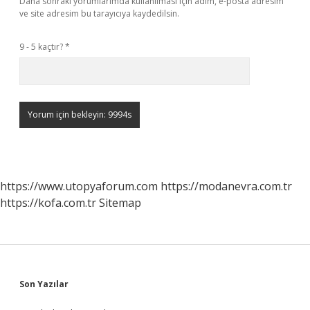
Daha sonraki yorumlarımda kullanılması için adım, e-posta adresim
ve site adresim bu tarayıcıya kaydedilsin.
9 - 5 kaçtır?
*
https://www.utopyaforum.com
https://modanevra.com.tr
https://kofa.com.tr
Sitemap
Sidebar
Son Yazılar