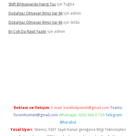
Shift Bilgisayarda Hangi Tuş
için
Tuğba
Doğalgaz Olmayan Ilimiz Var Mı
için
admin
Doğalgaz Olmayan Ilimiz Var Mı
için
Selda
En Çok Da Nasıl Yazılır
için
admin
exper.xyz
Reklam ve İletişim:
E-mail:
backlinkpaneli@gmail.com
Teams:
forumhizmeti@gmail.com
Whatsapp: 0262 606 0 726
Telegram:
@karabul
Yasal Uyarı:
Sitemiz, 5651 Sayılı Kanun gereğince Bilgi Teknolojileri