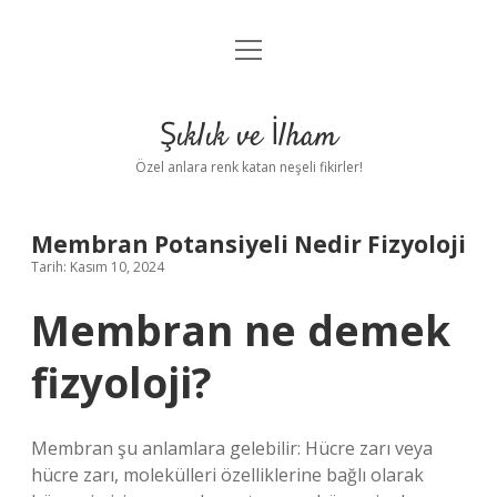
menüyü
Anasayfa
aç
Gizlilik Politikası
Şıklık ve İlham
Yasal Uyarı
Özel anlara renk katan neşeli fikirler!
Hakkımızda
Membran Potansiyeli Nedir Fizyoloji
Tarih: Kasım 10, 2024
Membran ne demek
fizyoloji?
Membran şu anlamlara gelebilir: Hücre zarı veya
hücre zarı, molekülleri özelliklerine bağlı olarak