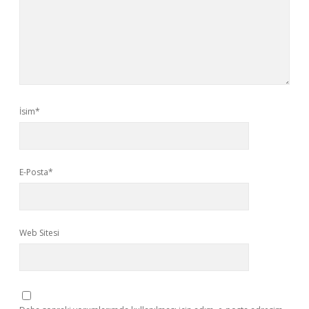
İsim*
E-Posta*
Web Sitesi