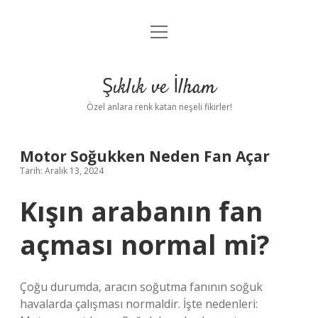
menüyü
Anasayfa
aç
Gizlilik Politikası
Şıklık ve İlham
Yasal Uyarı
Özel anlara renk katan neşeli fikirler!
Hakkımızda
Motor Soğukken Neden Fan Açar
Tarih: Aralık 13, 2024
Kışın arabanın fan
açması normal mi?
Çoğu durumda, aracın soğutma fanının soğuk
havalarda çalışması normaldir. İşte nedenleri: