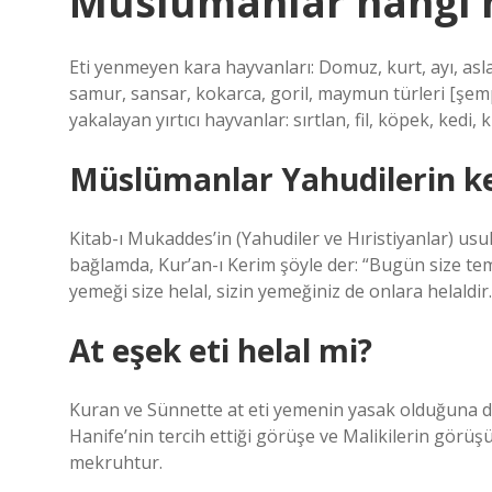
Müslümanlar hangi 
Eti yenmeyen kara hayvanları: Domuz, kurt, ayı, asla
samur, sansar, kokarca, goril, maymun türleri [şem
yakalayan yırtıcı hayvanlar: sırtlan, fil, köpek, kedi, 
Müslümanlar Yahudilerin kest
Kitab-ı Mukaddes’in (Yahudiler ve Hıristiyanlar) usul
bağlamda, Kur’an-ı Kerim şöyle der: “Bugün size temiz
yemeği size helal, sizin yemeğiniz de onlara helaldir.
At eşek eti helal mi?
Kuran ve Sünnette at eti yemenin yasak olduğuna da
Hanife’nin tercih ettiği görüşe ve Malikilerin görüş
mekruhtur.