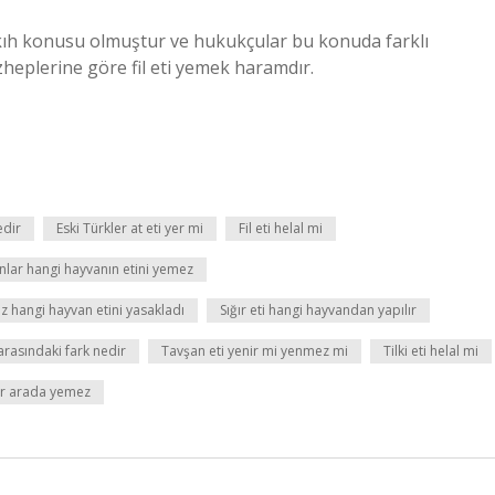
ı fıkıh konusu olmuştur ve hukukçular bu konuda farklı
ezheplerine göre fil eti yemek haramdır.
edir
Eski Türkler at eti yer mi
Fil eti helal mi
lar hangi hayvanın etini yemez
 hangi hayvan etini yasakladı
Sığır eti hangi hayvandan yapılır
k arasındaki fark nedir
Tavşan eti yenir mi yenmez mi
Tilki eti helal mi
ir arada yemez