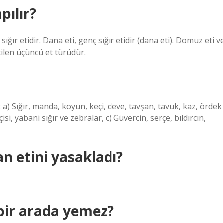
pılır?
er sığır etidir. Dana eti, genç sığır etidir (dana eti). Domuz eti v
len üçüncü et türüdür.
 a) Sığır, manda, koyun, keçi, deve, tavşan, tavuk, kaz, ördek
isi, yabani sığır ve zebralar, c) Güvercin, serçe, bıldırcın,
 etini yasakladı?
 bir arada yemez?