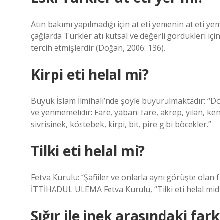
Atın bakımı yapılmadığı için at eti yemenin at eti y
çağlarda Türkler atı kutsal ve değerli gördükleri içi
tercih etmişlerdir (Doğan, 2006: 136).
Kirpi eti helal mi?
Büyük İslam İlmihali’nde şöyle buyurulmaktadır: “Doğ
ve yenmemelidir: Fare, yabani fare, akrep, yılan, ke
sivrisinek, köstebek, kirpi, bit, pire gibi böcekler.”
Tilki eti helal mi?
Fetva Kurulu: “Şafiiler ve onlarla aynı görüşte olan 
İTTİHADÜL ULEMA Fetva Kurulu, “Tilki eti helal midi
Sığır ile inek arasındaki far