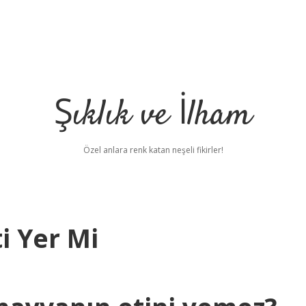
Şıklık ve İlham
Özel anlara renk katan neşeli fikirler!
i Yer Mi