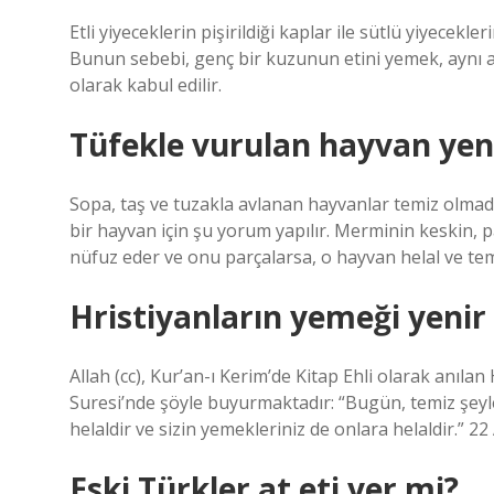
Etli yiyeceklerin pişirildiği kaplar ile sütlü yiyecekler
Bunun sebebi, genç bir kuzunun etini yemek, aynı a
olarak kabul edilir.
Tüfekle vurulan hayvan yen
Sopa, taş ve tuzakla avlanan hayvanlar temiz olmadık
bir hayvan için şu yorum yapılır. Merminin keskin,
nüfuz eder ve onu parçalarsa, o hayvan helal ve temi
Hristiyanların yemeği yenir
Allah (cc), Kur’an-ı Kerim’de Kitap Ehli olarak anıla
Suresi’nde şöyle buyurmaktadır: “Bugün, temiz şeyler
helaldir ve sizin yemekleriniz de onlara helaldir.” 22
Eski Türkler at eti yer mi?