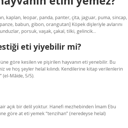
hayvanın etini yemez?
n, kaplan, leopar, panda, panter, çita, jaguar, puma, sincap,
panze, babun, gibon, orangutan] Köpek dişleriyle avlarını
kunduzlar, porsuk, vaşak, çakal, tilki, gelincik…
iği eti yiyebilir mi?
üne göre kesilen ve pişirilen hayvanın eti yenebilir. Bu
 ve hoş şeyler helal kılındı. Kendilerine kitap verilenlerin
” (el-Mâide, 5/5).
ir açık bir delil yoktur. Hanefi mezhebinden İmam Ebu
üne göre at eti yemek “tenzihan” (neredeyse helal)