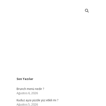
Sidebar
Son Yazılar
https://elexbett.net/
betex
Brunch menü nedir ?
Ağustos 6, 2026
Kuduz aşısı yüzde yüz etkili mi ?
Ağustos 5, 2026