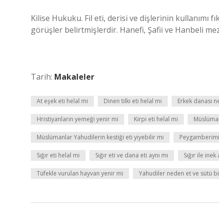
Kilise Hukuku. Fil eti, derisi ve dişlerinin kullanım
görüşler belirtmişlerdir. Hanefi, Şafii ve Hanbeli m
Tarih:
Makaleler
At eşek eti helal mi
Dinen tilki eti helal mi
Erkek danası n
Hristiyanların yemeği yenir mi
Kirpi eti helal mi
Müslüman
Müslümanlar Yahudilerin kestiği eti yiyebilir mi
Peygamberimiz
Sığır eti helal mi
Sığır eti ve dana eti aynı mı
Sığır ile ine
Tüfekle vurulan hayvan yenir mi
Yahudiler neden et ve sütü b