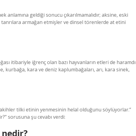
emek anlamına geldiği sonucu çıkarılmamalıdır; aksine, eski
n tanrılara armağan etmişler ve dinsel törenlerde at etini
ası itibariyle iğrenç olan bazı hayvanların etleri de haramdı
ne, kurbağa, kara ve deniz kaplumbağaları, arı, kara sinek,
fakihler tilki etinin yenmesinin helal olduğunu söylüyorlar.”
r?” sorusuna şu cevabı verdi:
k nedir?