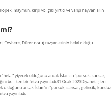
i, köpek, maymun, kirpi vb. gibi yırtıcı ve vahşi hayvanların
 mi?
i, Cevhere, Dürer notu) tavşan etinin helal olduğu
in “helal” yiyecek olduğunu ancak İslam’ın “porsuk, sansar,
ını belirten bir fetva yayınladı.31 Ocak 2023Diyanet İşleri
cek olduğunu ancak İslam’ın “porsuk, sansar, gelincik, kunduz
etva yayınladı.