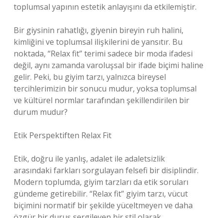
toplumsal yapının estetik anlayışını da etkilemiştir.
Bir giysinin rahatlığı, giyenin bireyin ruh halini,
kimliğini ve toplumsal ilişkilerini de yansıtır. Bu
noktada, “Relax fit” terimi sadece bir moda ifadesi
değil, aynı zamanda varoluşsal bir ifade biçimi haline
gelir. Peki, bu giyim tarzı, yalnızca bireysel
tercihlerimizin bir sonucu mudur, yoksa toplumsal
ve kültürel normlar tarafından şekillendirilen bir
durum mudur?
Etik Perspektiften Relax Fit
Etik, doğru ile yanlış, adalet ile adaletsizlik
arasındaki farkları sorgulayan felsefi bir disiplindir.
Modern toplumda, giyim tarzları da etik soruları
gündeme getirebilir. “Relax fit” giyim tarzı, vücut
biçimini normatif bir şekilde yüceltmeyen ve daha
özgür bir duruş sergileyen bir stil olarak