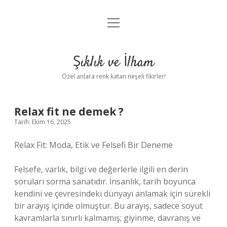
menüyü
Anasayfa
aç
Gizlilik Politikası
Şıklık ve İlham
Yasal Uyarı
Özel anlara renk katan neşeli fikirler!
Hakkımızda
Relax fit ne demek ?
Tarih: Ekim 16, 2025
Relax Fit: Moda, Etik ve Felsefi Bir Deneme
Felsefe, varlık, bilgi ve değerlerle ilgili en derin
soruları sorma sanatıdır. İnsanlık, tarih boyunca
kendini ve çevresindeki dünyayı anlamak için sürekli
bir arayış içinde olmuştur. Bu arayış, sadece soyut
kavramlarla sınırlı kalmamış; giyinme, davranış ve