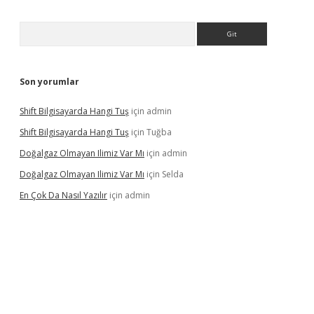
Arama
Son yorumlar
Shift Bilgisayarda Hangi Tuş
için
admin
Shift Bilgisayarda Hangi Tuş
için
Tuğba
Doğalgaz Olmayan Ilimiz Var Mı
için
admin
Doğalgaz Olmayan Ilimiz Var Mı
için
Selda
En Çok Da Nasıl Yazılır
için
admin
/
betexper.xyz