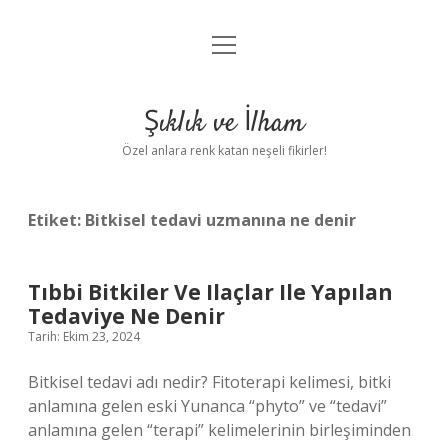
menüyü
Anasayfa
aç
Gizlilik Politikası
Şıklık ve İlham
Yasal Uyarı
Özel anlara renk katan neşeli fikirler!
Hakkımızda
Etiket:
Bitkisel tedavi uzmanına ne denir
Tıbbi Bitkiler Ve Ilaçlar Ile Yapılan
Tedaviye Ne Denir
Tarih: Ekim 23, 2024
Bitkisel tedavi adı nedir? Fitoterapi kelimesi, bitki
anlamına gelen eski Yunanca “phyto” ve “tedavi”
anlamına gelen “terapi” kelimelerinin birleşiminden