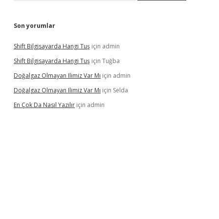
Son yorumlar
Shift Bilgisayarda Hangi Tuş
için
admin
Shift Bilgisayarda Hangi Tuş
için
Tuğba
Doğalgaz Olmayan Ilimiz Var Mı
için
admin
Doğalgaz Olmayan Ilimiz Var Mı
için
Selda
En Çok Da Nasıl Yazılır
için
admin
etexper.xyz