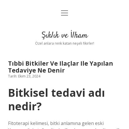
menüyü
Anasayfa
aç
Gizlilik Politikası
Şıklık ve İlham
Yasal Uyarı
Özel anlara renk katan neşeli fikirler!
Hakkımızda
Tıbbi Bitkiler Ve Ilaçlar Ile Yapılan
Tedaviye Ne Denir
Tarih: Ekim 23, 2024
Bitkisel tedavi adı
nedir?
Fitoterapi kelimesi, bitki anlamına gelen eski