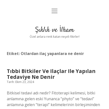
menüyü
Anasayfa
aç
Gizlilik Politikası
Şıklık ve İlham
Yasal Uyarı
Özel anlara renk katan neşeli fikirler!
Hakkımızda
Etiket:
Otlardan ilaç yapanlara ne denir
Tıbbi Bitkiler Ve Ilaçlar Ile Yapılan
Tedaviye Ne Denir
Tarih: Ekim 23, 2024
Bitkisel tedavi adı nedir? Fitoterapi kelimesi, bitki
anlamına gelen eski Yunanca “phyto” ve “tedavi”
anlamına gelen “terapi” kelimelerinin birleşiminden