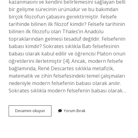
kazanmasını ve kendini belirlemesini sağlayan belli
bir gelişme sürecinin ürünüdür ve bu bakımdan
birçok filozofun çabasını gerektirmiştir. Felsefe
tarihinde bilinen ilk filozof kimdir? Felsefe tarihinin
bilinen ilk filozofu olan Thales’in Anadolu
topraklarından gelmesi tesadüf değildir. Felsefenin
babası kimdir? Sokrates sıklıkla Batı felsefesinin
babası olarak kabul edilir ve öğrencisi Platon onun
öğretilerini ilerletmiştir [4]. Ancak, modern felsefe
bağlamında, René Descartes sıklıkla metafizik,
matematik ve zihin felsefesindeki temel çalışmaları
nedeniyle modern felsefenin babası olarak anılır.
Sokrates sıklıkla modern felsefenin babası olarak…
Felsefenin
Devamını okuyun
Yorum Bırak
Kurucusu
Olan
Ilk
Filozof