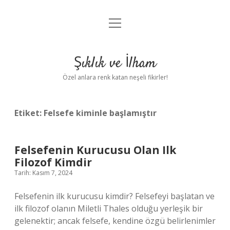
menüyü
Anasayfa
aç
Gizlilik Politikası
Şıklık ve İlham
Yasal Uyarı
Özel anlara renk katan neşeli fikirler!
Hakkımızda
Etiket:
Felsefe kiminle başlamıştır
Felsefenin Kurucusu Olan Ilk
Filozof Kimdir
Tarih: Kasım 7, 2024
Felsefenin ilk kurucusu kimdir? Felsefeyi başlatan ve
ilk filozof olanın Miletli Thales olduğu yerleşik bir
gelenektir; ancak felsefe, kendine özgü belirlenimler