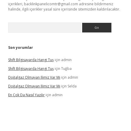
içerikleri,
backlinkpanelicomtr@gmail.com
adresine bildirmeniz
halinde, ilgili içerikler yasal süre içerisinde sitemizden kaldırılacaktır.
Arama
Son yorumlar
Shift Bilgisayarda Hangi Tuş
için
admin
Shift Bilgisayarda Hangi Tuş
için
Tuğba
Doğalgaz Olmayan Ilimiz Var Mı
için
admin
Doğalgaz Olmayan Ilimiz Var Mı
için
Selda
En Çok Da Nasıl Yazılır
için
admin