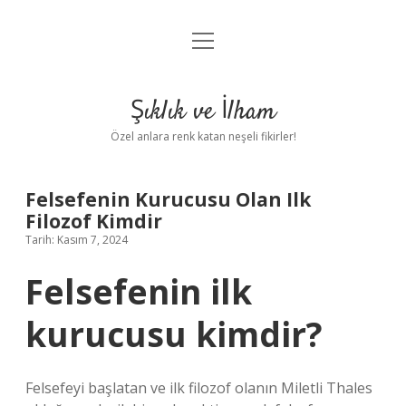
menüyü
Anasayfa
aç
Gizlilik Politikası
Şıklık ve İlham
Yasal Uyarı
Özel anlara renk katan neşeli fikirler!
Hakkımızda
Felsefenin Kurucusu Olan Ilk
Filozof Kimdir
Tarih: Kasım 7, 2024
Felsefenin ilk
kurucusu kimdir?
Felsefeyi başlatan ve ilk filozof olanın Miletli Thales