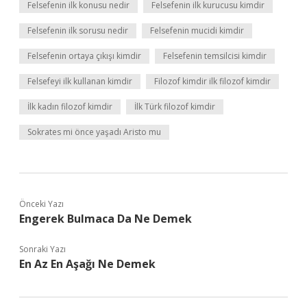
Felsefenin ilk konusu nedir
Felsefenin ilk kurucusu kimdir
Felsefenin ilk sorusu nedir
Felsefenin mucidi kimdir
Felsefenin ortaya çıkışı kimdir
Felsefenin temsilcisi kimdir
Felsefeyi ilk kullanan kimdir
Filozof kimdir ilk filozof kimdir
İlk kadın filozof kimdir
İlk Türk filozof kimdir
Sokrates mi önce yaşadı Aristo mu
Önceki Yazı
Engerek Bulmaca Da Ne Demek
Sonraki Yazı
En Az En Aşağı Ne Demek