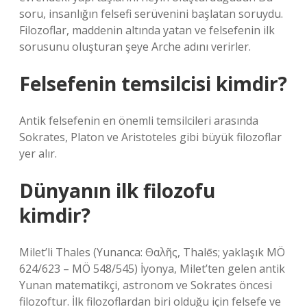
soru, insanlığın felsefi serüvenini başlatan soruydu.
Filozoflar, maddenin altında yatan ve felsefenin ilk
sorusunu oluşturan şeye Arche adını verirler.
Felsefenin temsilcisi kimdir?
Antik felsefenin en önemli temsilcileri arasında
Sokrates, Platon ve Aristoteles gibi büyük filozoflar
yer alır.
Dünyanın ilk filozofu
kimdir?
Milet’li Thales (Yunanca: Θαλῆς, Thalēs; yaklaşık MÖ
624/623 – MÖ 548/545) İyonya, Milet’ten gelen antik
Yunan matematikçi, astronom ve Sokrates öncesi
filozoftur. İlk filozoflardan biri olduğu için felsefe ve