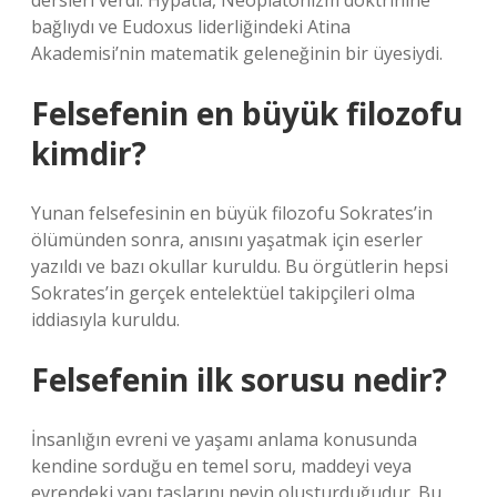
dersleri verdi. Hypatia, Neoplatonizm doktrinine
bağlıydı ve Eudoxus liderliğindeki Atina
Akademisi’nin matematik geleneğinin bir üyesiydi.
Felsefenin en büyük filozofu
kimdir?
Yunan felsefesinin en büyük filozofu Sokrates’in
ölümünden sonra, anısını yaşatmak için eserler
yazıldı ve bazı okullar kuruldu. Bu örgütlerin hepsi
Sokrates’in gerçek entelektüel takipçileri olma
iddiasıyla kuruldu.
Felsefenin ilk sorusu nedir?
İnsanlığın evreni ve yaşamı anlama konusunda
kendine sorduğu en temel soru, maddeyi veya
evrendeki yapı taşlarını neyin oluşturduğudur. Bu