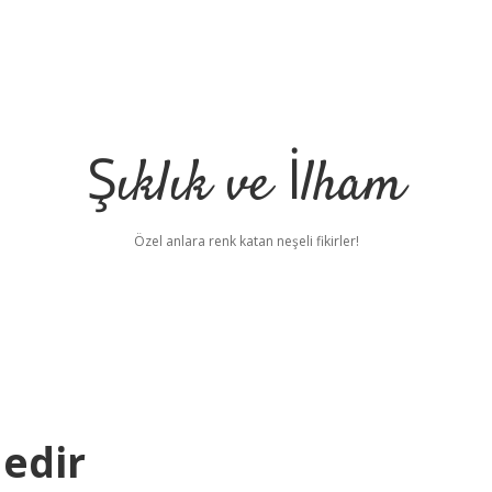
Şıklık ve İlham
Özel anlara renk katan neşeli fikirler!
edir