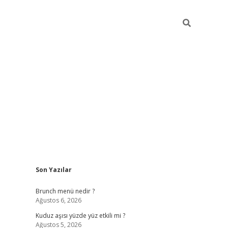
Sidebar
Son Yazılar
https://elexbett.net
Brunch menü nedir ?
Ağustos 6, 2026
Kuduz aşısı yüzde yüz etkili mi ?
Ağustos 5, 2026