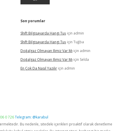
Son yorumlar
Shift Bilgisayarda Hangi Tuş
için
admin
Shift Bilgisayarda Hangi Tuş
için
Tuğba
Doğalgaz Olmayan Ilimiz Var Mı
için
admin
Doğalgaz Olmayan Ilimiz Var Mı
için
Selda
En Çok Da Nasıl Yazılır
için
admin
06 0 726
Telegram: @karabul
vermektedir. Bu nedenle, sitedeki içerikleri proaktif olarak denetleme