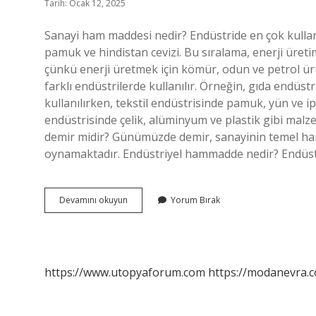
Tarih: Ocak 12, 2025
Sanayi ham maddesi nedir? Endüstride en çok kullan
pamuk ve hindistan cevizi. Bu sıralama, enerji üre
çünkü enerji üretmek için kömür, odun ve petrol ür
farklı endüstrilerde kullanılır. Örneğin, gıda endüstr
kullanılırken, tekstil endüstrisinde pamuk, yün ve i
endüstrisinde çelik, alüminyum ve plastik gibi mal
demir midir? Günümüzde demir, sanayinin temel ha
oynamaktadır. Endüstriyel hammadde nedir? Endüst
Hammadde
Devamını okuyun
Yorum Bırak
Sanayi
Nedir
https://www.utopyaforum.com
https://modanevra.c