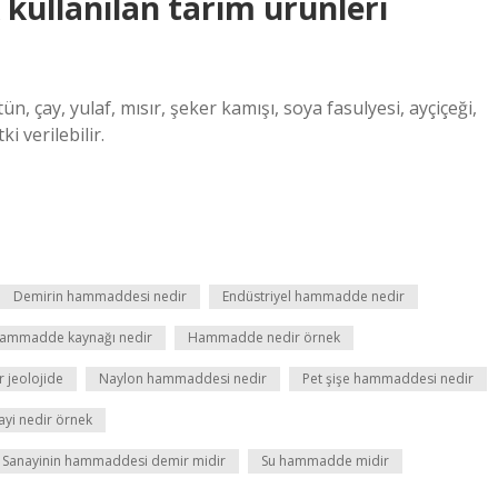
ullanılan tarım ürünleri
n, çay, yulaf, mısır, şeker kamışı, soya fasulyesi, ayçiçeği,
i verilebilir.
Demirin hammaddesi nedir
Endüstriyel hammadde nedir
ammadde kaynağı nedir
Hammadde nedir örnek
 jeolojide
Naylon hammaddesi nedir
Pet şişe hammaddesi nedir
ayi nedir örnek
Sanayinin hammaddesi demir midir
Su hammadde midir