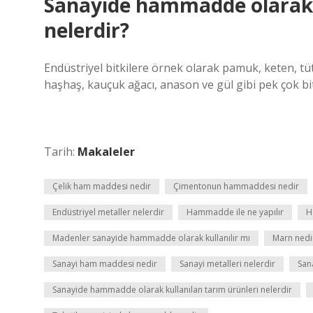
Sanayide hammadde olarak k
nelerdir?
Endüstriyel bitkilere örnek olarak pamuk, keten, tütü
haşhaş, kauçuk ağacı, anason ve gül gibi pek çok bitk
Tarih:
Makaleler
Çelik ham maddesi nedir
Çimentonun hammaddesi nedir
Endüstriyel metaller nelerdir
Hammadde ile ne yapılır
H
Madenler sanayide hammadde olarak kullanılır mı
Marn nedir
Sanayi ham maddesi nedir
Sanayi metalleri nelerdir
San
Sanayide hammadde olarak kullanılan tarım ürünleri nelerdir