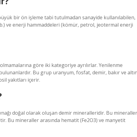
r?
üyük bir ön işleme tabi tutulmadan sanayide kullanılabilen,
.) ve enerji hammaddeleri (kömür, petrol, jeotermal enerji
olmamalarına göre iki kategoriye ayrılırlar. Yenilenme
lunanlardır. Bu grup uranyum, fosfat, demir, bakır ve altı
il yakıtları içerir.
?
ağı doğal olarak oluşan demir mineralleridir. Bu mineralle
iptir. Bu mineraller arasında hematit (Fe2O3) ve manyetit