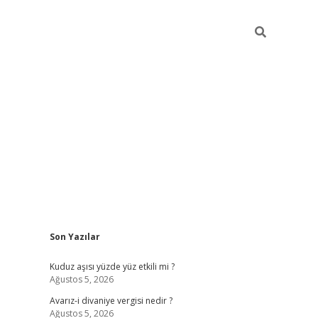
Sidebar
Son Yazılar
https://elexbett.net/
betex
Kuduz aşısı yüzde yüz etkili mi ?
Ağustos 5, 2026
Avarız-i divaniye vergisi nedir ?
Ağustos 5, 2026