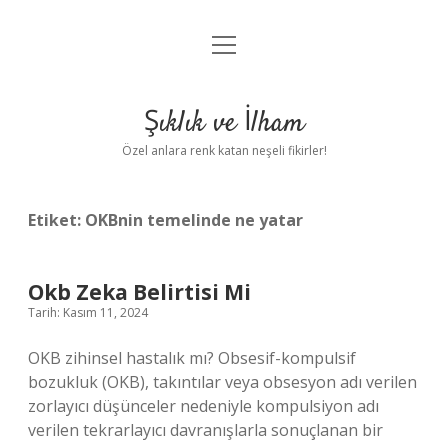
menüyü
Anasayfa
aç
Gizlilik Politikası
Şıklık ve İlham
Yasal Uyarı
Özel anlara renk katan neşeli fikirler!
Hakkımızda
Etiket:
OKBnin temelinde ne yatar
Okb Zeka Belirtisi Mi
Tarih: Kasım 11, 2024
OKB zihinsel hastalık mı? Obsesif-kompulsif
bozukluk (OKB), takıntılar veya obsesyon adı verilen
zorlayıcı düşünceler nedeniyle kompulsiyon adı
verilen tekrarlayıcı davranışlarla sonuçlanan bir