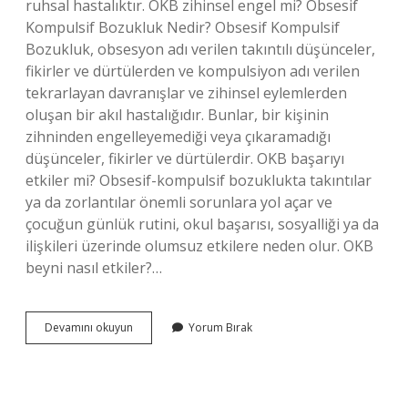
ruhsal hastalıktır. OKB zihinsel engel mi? Obsesif
Kompulsif Bozukluk Nedir? Obsesif Kompulsif
Bozukluk, obsesyon adı verilen takıntılı düşünceler,
fikirler ve dürtülerden ve kompulsiyon adı verilen
tekrarlayan davranışlar ve zihinsel eylemlerden
oluşan bir akıl hastalığıdır. Bunlar, bir kişinin
zihninden engelleyemediği veya çıkaramadığı
düşünceler, fikirler ve dürtülerdir. OKB başarıyı
etkiler mi? Obsesif-kompulsif bozuklukta takıntılar
ya da zorlantılar önemli sorunlara yol açar ve
çocuğun günlük rutini, okul başarısı, sosyalliği ya da
ilişkileri üzerinde olumsuz etkilere neden olur. OKB
beyni nasıl etkiler?…
Okb
Devamını okuyun
Yorum Bırak
Zeka
Belirtisi
Mi