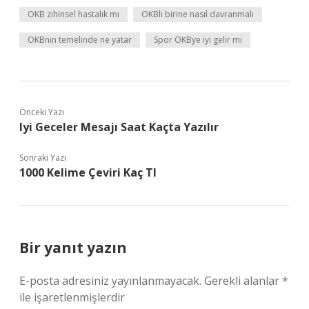
OKB zihinsel hastalık mı
OKBli birine nasıl davranmalı
OKBnin temelinde ne yatar
Spor OKBye iyi gelir mi
Önceki Yazı
Iyi Geceler Mesajı Saat Kaçta Yazılır
Sonraki Yazı
1000 Kelime Çeviri Kaç Tl
Bir yanıt yazın
E-posta adresiniz yayınlanmayacak.
Gerekli alanlar
*
ile işaretlenmişlerdir