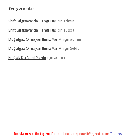
Son yorumlar
Shift Bilgisayarda Hangi Tuş
için
admin
Shift Bilgisayarda Hangi Tuş
için
Tuğba
Doğalgaz Olmayan Ilimiz Var Mı
için
admin
Doğalgaz Olmayan Ilimiz Var Mı
için
Selda
En Çok Da Nasıl Yazılır
için
admin
etexper.xyz
Reklam ve İletişim:
E-mail:
backlinkpaneli@gmail.com
Teams: