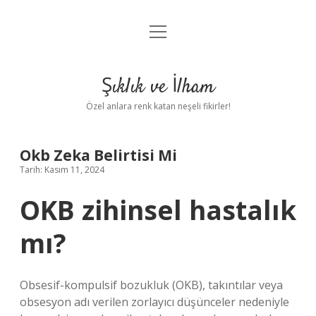
menüyü
Anasayfa
aç
Gizlilik Politikası
Şıklık ve İlham
Yasal Uyarı
Özel anlara renk katan neşeli fikirler!
Hakkımızda
Okb Zeka Belirtisi Mi
Tarih: Kasım 11, 2024
OKB zihinsel hastalık
mı?
Obsesif-kompulsif bozukluk (OKB), takıntılar veya
obsesyon adı verilen zorlayıcı düşünceler nedeniyle