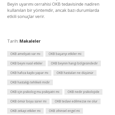
Beyin uyarımı cerrahisi OKB tedavisinde nadiren
kullanılan bir yöntemdir, ancak bazı durumlarda
etkili sonuçlar verir.
Tarih:
Makaleler
OKB ameliyatı var mı
OKB başarıyı etkiler mi
OKB beyni nasıl etkiler
OKB beynin hangi bölgesindedir
OKB hafıza kaybı yapar mı
OKB hastaları ne düşünür
OKB hastalığı tehlikeli midir
OKB için psikolog mu psikiyatri mi
OKB nedir psikolojide
OKB ömür boyu sürer mi
OKB tedavi edilmezse ne olur
OKB zekayi etkiler mi
OKB zihinsel engel mi