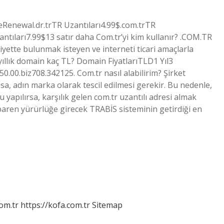
Renewal.dr.trTR Uzantıları4.99$.com.trTR
antıları7.99$13 satır daha Com.tr’yi kim kullanır? .COM.TR
aaliyette bulunmak isteyen ve interneti ticari amaçlarla
 yıllık domain kaç TL? Domain FiyatlarıTLD1 Yıl3
0.00.biz708.342125. Com.tr nasıl alabilirim? Şirket
sa, adın marka olarak tescil edilmesi gerekir. Bu nedenle,
u yapılırsa, karşılık gelen com.tr uzantılı adresi almak
aren yürürlüğe girecek TRABİS sisteminin getirdiği en
om.tr
https://kofa.com.tr
Sitemap