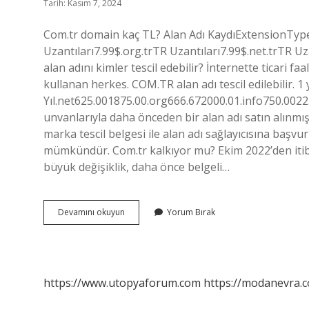
Tarih: Kasım 7, 2024
Com.tr domain kaç TL? Alan Adı KaydıExtensionType
Uzantıları7.99$.org.trTR Uzantıları7.99$.net.trTR Uz
alan adını kimler tescil edebilir? İnternette ticari f
kullanan herkes. COM.TR alan adı tescil edilebilir. 1
Yıl.net625.001875.00.org666.672000.01.info750.00225
unvanlarıyla daha önceden bir alan adı satın alınmış
marka tescil belgesi ile alan adı sağlayıcısına başvur
mümkündür. Com.tr kalkıyor mu? Ekim 2022’den itib
büyük değişiklik, daha önce belgeli…
Com
Devamını okuyun
Yorum Bırak
Tr
Kaç
Para
https://www.utopyaforum.com
https://modanevra.c