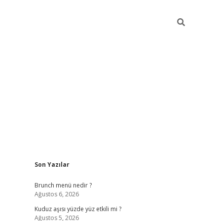
Sidebar
Son Yazılar
https://elexbett.ne
Brunch menü nedir ?
Ağustos 6, 2026
Kuduz aşısı yüzde yüz etkili mi ?
Ağustos 5, 2026