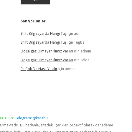
Son yorumlar
Shift Bilgisayarda Hangi Tuş
için
admin
Shift Bilgisayarda Hangi Tuş
için
Tuğba
Doğalgaz Olmayan Ilimiz Var Mı
için
admin
Doğalgaz Olmayan Ilimiz Var Mı
için
Selda
En Çok Da Nasıl Yazılır
için
admin
06 0 726
Telegram: @karabul
vermektedir. Bu nedenle, sitedeki içerikleri proaktif olarak denetleme