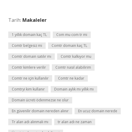
Tarih:
Makaleler
1 yıllık domain kaç TL
Com mu com tr mi
Comtr belgesiz mi
Comtr domain kaç TL
Comtr domain satılır mı
Comtr kalkıyor mu
Comtr kimlere verilir
Comtr nasıl alabilirim
Comtr ne için kullanılır
Comtr ne kadar
Comtryi kim kullanır
Domain aylık mı yıllık mı
Domain ücreti ödenmezse ne olur
En güvenilir domain nereden alınır
En ucuz domain nerede
Tr alan adı alınmalı mı
tr alan adı ne zaman