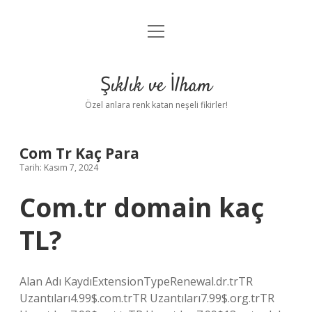
menüyü
Anasayfa
aç
Gizlilik Politikası
Şıklık ve İlham
Yasal Uyarı
Özel anlara renk katan neşeli fikirler!
Hakkımızda
Com Tr Kaç Para
Tarih: Kasım 7, 2024
Com.tr domain kaç
TL?
Alan Adı KaydıExtensionTypeRenewal.dr.trTR
Uzantıları4.99$.com.trTR Uzantıları7.99$.org.trTR