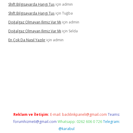
Shift Bilgisayarda Hangi Tuş
için
admin
Shift Bilgisayarda Hangi Tuş
için
Tuğba
Doğalgaz Olmayan Ilimiz Var Mı
için
admin
Doğalgaz Olmayan Ilimiz Var Mı
için
Selda
En Çok Da Nasıl Yazılır
için
admin
/
betexper.xyz
Reklam ve İletişim:
E-mail:
backlinkpaneli@gmail.com
Teams:
forumhizmeti@gmail.com
Whatsapp: 0262 606 0 726
Telegram:
@karabul