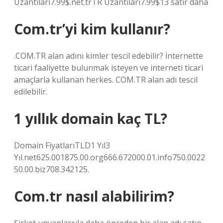
Uzantıları7.99$.net.trTR Uzantıları7.99$13 satır daha
Com.tr’yi kim kullanır?
.COM.TR alan adını kimler tescil edebilir? İnternette
ticari faaliyette bulunmak isteyen ve interneti ticari
amaçlarla kullanan herkes. COM.TR alan adı tescil
edilebilir.
1 yıllık domain kaç TL?
Domain FiyatlarıTLD1 Yıl3
Yıl.net625.001875.00.org666.672000.01.info750.0022
50.00.biz708.342125.
Com.tr nasıl alabilirim?