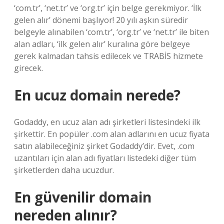
‘com.tr’, ‘net.tr’ ve ‘org.tr’ için belge gerekmiyor. ‘İlk
gelen alır’ dönemi başlıyor! 20 yılı aşkın süredir
belgeyle alınabilen ‘com.tr’, ‘org.tr’ ve ‘net.tr’ ile biten
alan adları, ‘ilk gelen alır’ kuralına göre belgeye
gerek kalmadan tahsis edilecek ve TRABİS hizmete
girecek.
En ucuz domain nerede?
Godaddy, en ucuz alan adı şirketleri listesindeki ilk
şirkettir. En popüler .com alan adlarını en ucuz fiyata
satın alabileceğiniz şirket Godaddy’dir. Evet, .com
uzantıları için alan adı fiyatları listedeki diğer tüm
şirketlerden daha ucuzdur.
En güvenilir domain
nereden alınır?