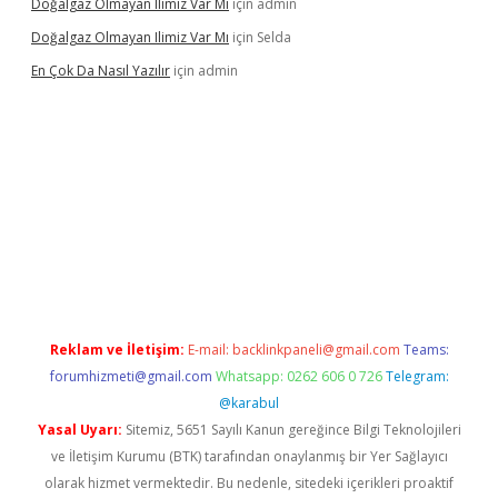
Doğalgaz Olmayan Ilimiz Var Mı
için
admin
Doğalgaz Olmayan Ilimiz Var Mı
için
Selda
En Çok Da Nasıl Yazılır
için
admin
betexper.xyz
Reklam ve İletişim:
E-mail:
backlinkpaneli@gmail.com
Teams:
forumhizmeti@gmail.com
Whatsapp: 0262 606 0 726
Telegram:
@karabul
Yasal Uyarı:
Sitemiz, 5651 Sayılı Kanun gereğince Bilgi Teknolojileri
ve İletişim Kurumu (BTK) tarafından onaylanmış bir Yer Sağlayıcı
olarak hizmet vermektedir. Bu nedenle, sitedeki içerikleri proaktif