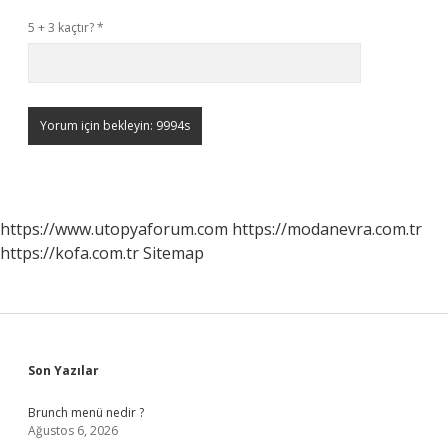
5 + 3 kaçtır?
*
https://www.utopyaforum.com
https://modanevra.com.tr
https://kofa.com.tr
Sitemap
Sidebar
Son Yazılar
Brunch menü nedir ?
Ağustos 6, 2026