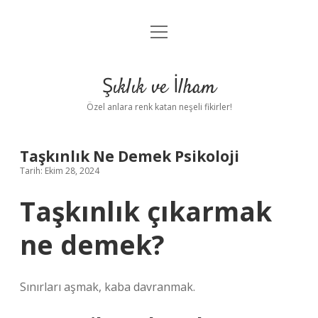
menüyü
Anasayfa
aç
Gizlilik Politikası
Şıklık ve İlham
Yasal Uyarı
Özel anlara renk katan neşeli fikirler!
Hakkımızda
Taşkınlık Ne Demek Psikoloji
Tarih: Ekim 28, 2024
Taşkınlık çıkarmak
ne demek?
Sınırları aşmak, kaba davranmak.