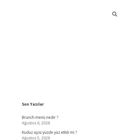
Sidebar
Son Yazılar
https://elexbett.net/
bete
Brunch menü nedir ?
Ağustos 6, 2026
Kuduz aşısı yüzde yüz etkili mi ?
Ağustos 5, 2026