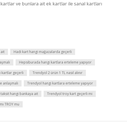
artlar ve bunlara ait ek kartlar ile sanal kartları
ait
Hadi kart hangi mağazalarda geçerli
laşmalı
Hepsiburada hangi kartlara erteleme yapıyor
kartlar geçerli
Trendyol 2 ürün 1 TL nasıl alınır
le anlaşmalı
Trendyol hangi kartlara erteleme yapıyor
 taksit hangi bankaya ait
Trendyol troy kart geçerli mi
 mı TROY mu