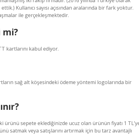
nlaşmış iki rakip firmadır. (2016 yılında Türkiye olarak
ik.) Kullanıcı sayısı açısından aralarında bir fark yoktur.
aşmalar ile gerçekleşmektedir.
i mi?
T kartlarını kabul ediyor.
artların sağ alt köşesindeki ödeme yöntemi logolarında bir
ınır?
i ürünü sepete eklediğinizde ucuz olan ürünün fiyatı 1 TL’y
nü satmak veya satışlarını artırmak için bu tarz avantajlı