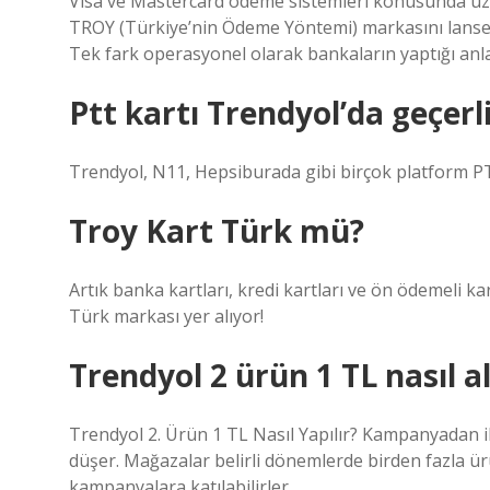
Visa ve Mastercard ödeme sistemleri konusunda uzma
TROY (Türkiye’nin Ödeme Yöntemi) markasını lanse ett
Tek fark operasyonel olarak bankaların yaptığı anl
Ptt kartı Trendyol’da geçerl
Trendyol, N11, Hepsiburada gibi birçok platform PT
Troy Kart Türk mü?
Artık banka kartları, kredi kartları ve ön ödemeli k
Türk markası yer alıyor!
Trendyol 2 ürün 1 TL nasıl al
Trendyol 2. Ürün 1 TL Nasıl Yapılır? Kampanyadan ik
düşer. Mağazalar belirli dönemlerde birden fazla ürü
kampanyalara katılabilirler.