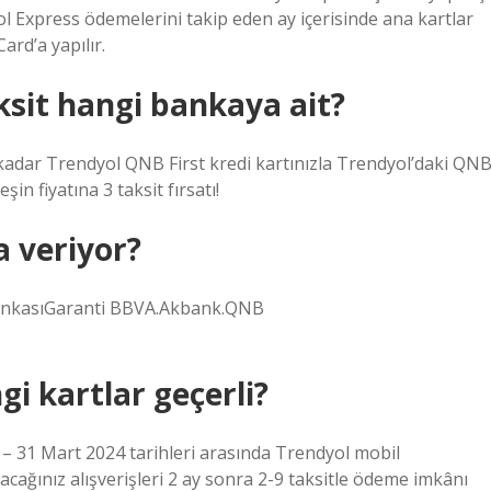
 Express ödemelerini takip eden ay içerisinde ana kartlar
rd’a yapılır.
ksit hangi bankaya ait?
e kadar Trendyol QNB First kredi kartınızla Trendyol’daki QN
in fiyatına 3 taksit fırsatı!
a veriyor?
 BankasıGaranti BBVA.Akbank.QNB
i kartlar geçerli?
31 Mart 2024 tarihleri ​​arasında Trendyol mobil
ağınız alışverişleri 2 ay sonra 2-9 taksitle ödeme imkânı