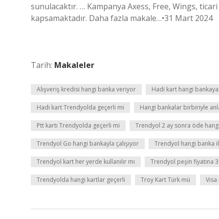
sunulacaktır. … Kampanya Axess, Free, Wings, ticari k
kapsamaktadır. Daha fazla makale…•31 Mart 2024
Tarih:
Makaleler
Alışveriş kredisi hangi banka veriyor
Hadi kart hangi bankaya 
Hadi kart Trendyolda geçerli mi
Hangi bankalar birbiriyle an
Ptt kartı Trendyolda geçerli mi
Trendyol 2 ay sonra öde hangi 
Trendyol Go hangi bankayla çalışıyor
Trendyol hangi banka i
Trendyol kart her yerde kullanılır mı
Trendyol peşin fiyatına 3
Trendyolda hangi kartlar geçerli
Troy Kart Türk mü
Visa