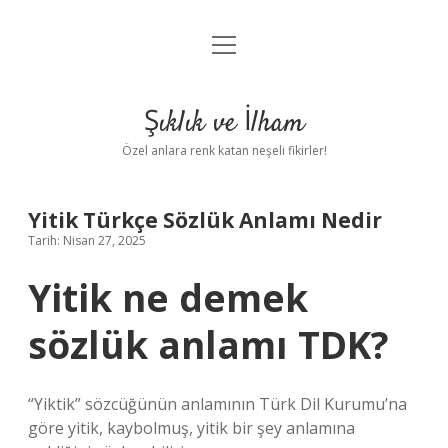
menüyü
Anasayfa
aç
Gizlilik Politikası
Şıklık ve İlham
Yasal Uyarı
Özel anlara renk katan neşeli fikirler!
Hakkımızda
Yitik Türkçe Sözlük Anlamı Nedir
Tarih: Nisan 27, 2025
Yitik ne demek
sözlük anlamı TDK?
“Yiktik” sözcüğünün anlamının Türk Dil Kurumu’na
göre yitik, kaybolmuş, yitik bir şey anlamına