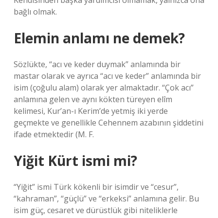
Kendisinden başka yardımcısı olmamak, yalnızca ona
bağlı olmak.
Elemin anlamı ne demek?
Sözlükte, “acı ve keder duymak” anlamında bir
mastar olarak ve ayrıca “acı ve keder” anlamında bir
isim (çoğulu alam) olarak yer almaktadır. “Çok acı”
anlamına gelen ve aynı kökten türeyen elîm
kelimesi, Kur’an-ı Kerim’de yetmiş iki yerde
geçmekte ve genellikle Cehennem azabının şiddetini
ifade etmektedir (M. F.
Yiğit Kürt ismi mi?
“Yiğit” ismi Türk kökenli bir isimdir ve “cesur”,
“kahraman”, “güçlü” ve “erkeksi” anlamına gelir. Bu
isim güç, cesaret ve dürüstlük gibi niteliklerle