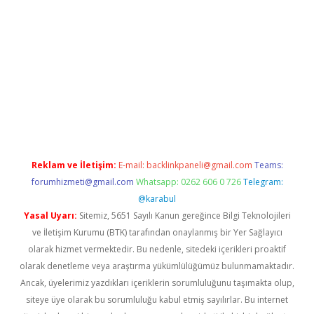
/
betexper.xyz
Reklam ve İletişim:
E-mail:
backlinkpaneli@gmail.com
Teams:
forumhizmeti@gmail.com
Whatsapp: 0262 606 0 726
Telegram:
@karabul
Yasal Uyarı:
Sitemiz, 5651 Sayılı Kanun gereğince Bilgi Teknolojileri
ve İletişim Kurumu (BTK) tarafından onaylanmış bir Yer Sağlayıcı
olarak hizmet vermektedir. Bu nedenle, sitedeki içerikleri proaktif
olarak denetleme veya araştırma yükümlülüğümüz bulunmamaktadır.
Ancak, üyelerimiz yazdıkları içeriklerin sorumluluğunu taşımakta olup,
siteye üye olarak bu sorumluluğu kabul etmiş sayılırlar. Bu internet