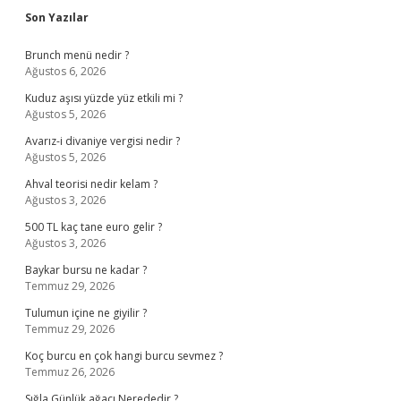
Sidebar
Son Yazılar
Brunch menü nedir ?
Ağustos 6, 2026
Kuduz aşısı yüzde yüz etkili mi ?
Ağustos 5, 2026
Avarız-i divaniye vergisi nedir ?
Ağustos 5, 2026
Ahval teorisi nedir kelam ?
Ağustos 3, 2026
500 TL kaç tane euro gelir ?
Ağustos 3, 2026
Baykar bursu ne kadar ?
Temmuz 29, 2026
Tulumun içine ne giyilir ?
Temmuz 29, 2026
Koç burcu en çok hangi burcu sevmez ?
Temmuz 26, 2026
Sığla Günlük ağacı Nerededir ?