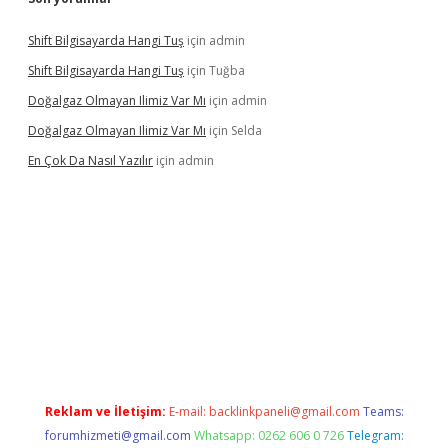
Shift Bilgisayarda Hangi Tuş
için
admin
Shift Bilgisayarda Hangi Tuş
için
Tuğba
Doğalgaz Olmayan Ilimiz Var Mı
için
admin
Doğalgaz Olmayan Ilimiz Var Mı
için
Selda
En Çok Da Nasıl Yazılır
için
admin
betexper.xyz
Reklam ve İletişim:
E-mail:
backlinkpaneli@gmail.com
Teams:
forumhizmeti@gmail.com
Whatsapp: 0262 606 0 726
Telegram: