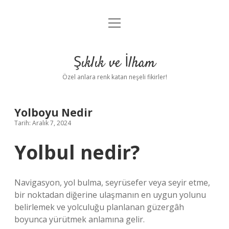
menüyü
Anasayfa
aç
Gizlilik Politikası
Şıklık ve İlham
Yasal Uyarı
Özel anlara renk katan neşeli fikirler!
Hakkımızda
Yolboyu Nedir
Tarih: Aralık 7, 2024
Yolbul nedir?
Navigasyon, yol bulma, seyrüsefer veya seyir etme,
bir noktadan diğerine ulaşmanın en uygun yolunu
belirlemek ve yolculuğu planlanan güzergâh
boyunca yürütmek anlamına gelir.