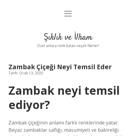
menüyü
Anasayfa
aç
Gizlilik Politikası
Şıklık ve İlham
Yasal Uyarı
Özel anlara renk katan neşeli fikirler!
Hakkımızda
Zambak Çiçeği Neyi Temsil Eder
Tarih: Ocak 13, 2025
Zambak neyi temsil
ediyor?
Zambak çiçeğinin anlamı farklı renklerinde yatar.
Beyaz zambaklar saflığı, masumiyeti ve bakireliği