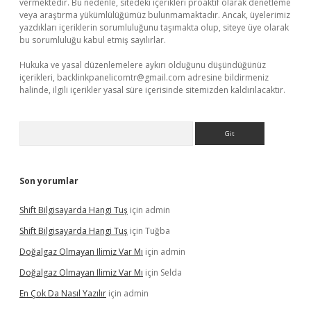
vermektedir. Bu nedenle, sitedeki içerikleri proaktif olarak denetleme
veya araştırma yükümlülüğümüz bulunmamaktadır. Ancak, üyelerimiz
yazdıkları içeriklerin sorumluluğunu taşımakta olup, siteye üye olarak
bu sorumluluğu kabul etmiş sayılırlar.
Hukuka ve yasal düzenlemelere aykırı olduğunu düşündüğünüz
içerikleri,
backlinkpanelicomtr@gmail.com
adresine bildirmeniz
halinde, ilgili içerikler yasal süre içerisinde sitemizden kaldırılacaktır.
Arama
Son yorumlar
Shift Bilgisayarda Hangi Tuş
için
admin
Shift Bilgisayarda Hangi Tuş
için
Tuğba
Doğalgaz Olmayan Ilimiz Var Mı
için
admin
Doğalgaz Olmayan Ilimiz Var Mı
için
Selda
En Çok Da Nasıl Yazılır
için
admin