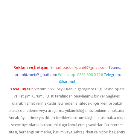
etexper.xyz
Reklam ve İletişim:
E-mail:
backlinkpaneli@gmail.com
Teams:
forumhizmeti@gmail.com
Whatsapp: 0262 606 0 726
Telegram:
@karabul
Yasal Uyarı:
Sitemiz, 5651 Sayılı Kanun gereğince Bilgi Teknolojileri
ve İletişim Kurumu (BTK) tarafından onaylanmış bir Yer Sağlayıcı
olarak hizmet vermektedir. Bu nedenle, sitedeki içerikleri proaktif
olarak denetleme veya araştırma yükümlülüğümüz bulunmamaktadır.
Ancak, üyelerimiz yazdıkları içeriklerin sorumluluğunu taşımakta olup,
siteye üye olarak bu sorumluluğu kabul etmiş sayılırlar. Bu internet
sitesi, herhangi bir marka, kurum veya şahıs şirketi ile hiçbir bağlantısı