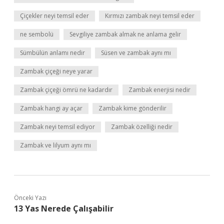
Çiçekler neyi temsil eder
Kırmızı zambak neyi temsil eder
ne sembolü
Sevgiliye zambak almak ne anlama gelir
Sümbülün anlamı nedir
Süsen ve zambak aynı mı
Zambak çiçeği neye yarar
Zambak çiçeği ömrü ne kadardır
Zambak enerjisi nedir
Zambak hangi ay açar
Zambak kime gönderilir
Zambak neyi temsil ediyor
Zambak özelliği nedir
Zambak ve lilyum aynı mı
Önceki Yazı
13 Yas Nerede Çalışabilir