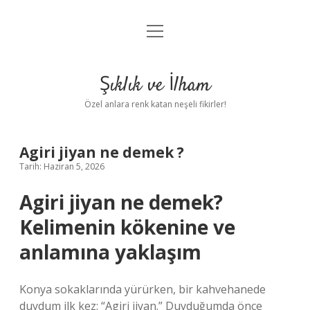
menüyü
Anasayfa
aç
Gizlilik Politikası
Şıklık ve İlham
Yasal Uyarı
Özel anlara renk katan neşeli fikirler!
Hakkımızda
Agiri jiyan ne demek ?
Tarih: Haziran 5, 2026
Agiri jiyan ne demek?
Kelimenin kökenine ve
anlamına yaklaşım
Konya sokaklarında yürürken, bir kahvehanede
duydum ilk kez: “Agiri jiyan.” Duyduğumda önce