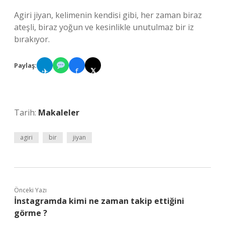
Agiri jiyan, kelimenin kendisi gibi, her zaman biraz
ateşli, biraz yoğun ve kesinlikle unutulmaz bir iz
bırakıyor.
Paylaş:
✈
f
𝕏
Tarih:
Makaleler
agiri
bir
jiyan
Önceki Yazı
İnstagramda kimi ne zaman takip ettiğini
görme ?