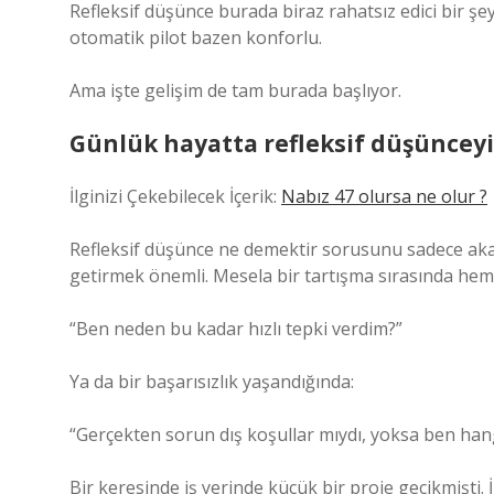
Refleksif düşünce burada biraz rahatsız edici bir şe
otomatik pilot bazen konforlu.
Ama işte gelişim de tam burada başlıyor.
Günlük hayatta refleksif düşüncey
İlginizi Çekebilecek İçerik:
Nabız 47 olursa ne olur ?
Refleksif düşünce ne demektir sorusunu sadece aka
getirmek önemli. Mesela bir tartışma sırasında hem
“Ben neden bu kadar hızlı tepki verdim?”
Ya da bir başarısızlık yaşandığında:
“Gerçekten sorun dış koşullar mıydı, yoksa ben hang
Bir keresinde iş yerinde küçük bir proje gecikmişti. 