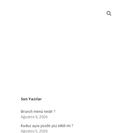
Sidebar
Son Yazılar
https://elexbett.net/
betex
Brunch menü nedir ?
Ağustos 6, 2026
Kuduz aşısı yüzde yüz etkili mi ?
Ağustos 5, 2026