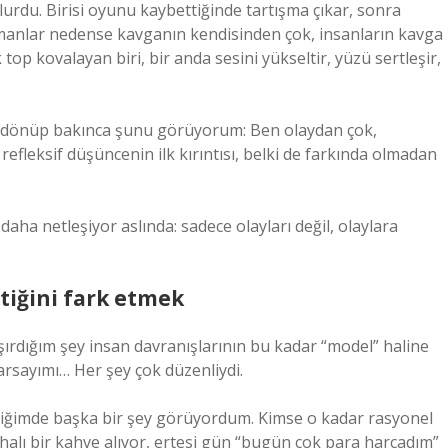
rdu. Birisi oyunu kaybettiğinde tartışma çıkar, sonra
amanlar nedense kavganın kendisinden çok, insanların kavga
top kovalayan biri, bir anda sesini yükseltir, yüzü sertleşir,
 dönüp bakınca şunu görüyorum: Ben olaydan çok,
 refleksif düşüncenin ilk kırıntısı, belki de farkında olmadan
ha netleşiyor aslında: sadece olayları değil, olaylara
tiğini fark etmek
rdığım şey insan davranışlarının bu kadar “model” haline
 varsayımı… Her şey çok düzenliydi.
ediğimde başka bir şey görüyordum. Kimse o kadar rasyonel
 pahalı bir kahve alıyor, ertesi gün “bugün çok para harcadım”