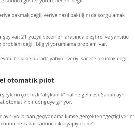
ece sonucu gösteriyordu, nedeni değil.
eriye bakmak değil, veriye nasıl baktığını da sorgulamak
ey var: 21. yüzyıl becerileri arasında eleştirel ve yansıtıcı
k problem değil, bilgiyi yorumlama problemi var.
abı belki de burada yatıyor: veriyi sadece okumak değil,
el otomatik pilot
şeylerin çok hızlı “alışkanlık” haline gelmesi. Sabah aynı
yat otomatik bir döngüye giriyor.
ar aynı yollardan geçiyor ama kimse gerçekten “geçtiği yerin”
n bunu ne kadar farkındalıkla yapıyorum?”