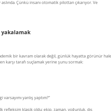
y aslında. Çünkü insanı otomatik pilottan çıkarıyor. Ve
i yakalamak
demik bir kavram olarak değil, günlük hayatta görünür hal
en karşı tarafı suçlamak yerine şunu sormak:
i varsayımı yanlış yaptım?”
İlk refleksim klasik oldu: ekip, zaman, yoğunluk, dış