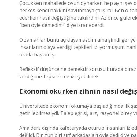
Çocukken mahallede oyun oynarken hep aynı şey olu
herkes kendi hakkını savunmaya çalışırdı. Ben o z
ederken nasıl değiştiğine takılırdım. Az önce gülerek 
“ben öyle demedim!” diye ısrar ederdi.
O zamanlar bunu açıklayamazdım ama şimdi geriye
insanların olaya verdiği tepkileri izliyormuşum. Yani
orada başlamış.
Refleksif düşünce ne demektir sorusu burada biraz da
verdiğimiz tepkileri de izleyebilmek.
Ekonomi okurken zihnin nasıl değiş
Üniversitede ekonomi okumaya başladığımda ilk şaşı
getirilebilmesiydi. Talep eğrisi, arz, rasyonel birey
Ama ders dışında kafeteryada oturup insanları izl
değildi. Bir gün biri sırf arkadaşları öyle dedi diye