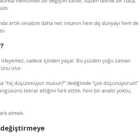
sında mevsimsel bir değişim vardır, bazen teknik bir hata,
şüm.
mda artık cevabım daha net: insanın hem dış dünyayı hem de
si.
r?
an izleyemez, sadece içinden yaşar. Bu yüzden çoğu zaman
rünü olur.
i. Ona “hiç düşünmüyor musun?” dediğimde “çok düşünüyorum”
güsünü tekrar ettiğini fark ettim. Yeni bir analiz yoktu,
fark etmek.
 değiştirmeye