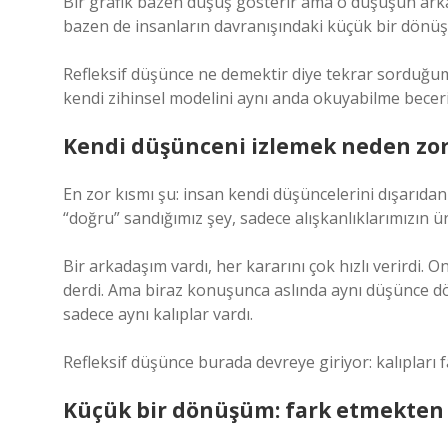
Bir grafik bazen düşüş gösterir ama o düşüşün arka
bazen de insanların davranışındaki küçük bir dönü
Refleksif düşünce ne demektir diye tekrar sorduğu
kendi zihinsel modelini aynı anda okuyabilme beceri
Kendi düşünceni izlemek neden zo
En zor kısmı şu: insan kendi düşüncelerini dışarıd
“doğru” sandığımız şey, sadece alışkanlıklarımızın ü
Bir arkadaşım vardı, her kararını çok hızlı verird
derdi. Ama biraz konuşunca aslında aynı düşünce dön
sadece aynı kalıplar vardı.
Refleksif düşünce burada devreye giriyor: kalıpları 
Küçük bir dönüşüm: fark etmekten