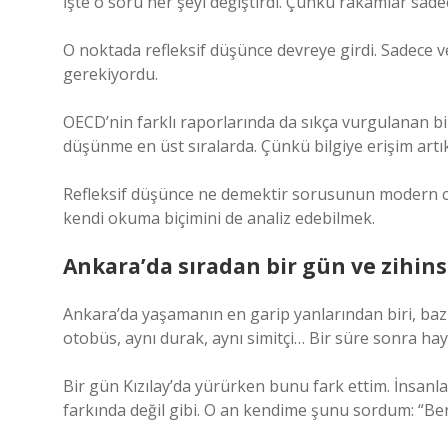
İşte o soru her şeyi değiştirdi. Çünkü rakamlar sad
O noktada refleksif düşünce devreye girdi. Sadece v
gerekiyordu.
OECD’nin farklı raporlarında da sıkça vurgulanan bir ş
düşünme en üst sıralarda. Çünkü bilgiye erişim artı
Refleksif düşünce ne demektir sorusunun modern cev
kendi okuma biçimini de analiz edebilmek.
Ankara’da sıradan bir gün ve zihins
Ankara’da yaşamanın en garip yanlarından biri, bazı 
otobüs, aynı durak, aynı simitçi… Bir süre sonra ha
Bir gün Kızılay’da yürürken bunu fark ettim. İnsanl
farkında değil gibi. O an kendime şunu sordum: “Be